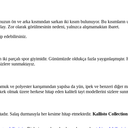
udunuzun ön ve arka kısmından sarkan iki kısım bulunuyor. Bu kısımların
kolay. Zor olarak görülmesinin nedeni, yalnızca alışmamaktan ibaret.
p edebilirsiniz.
 iki parçalı spor giyimidir. Günümüzde oldukça fazla yaygınlaşmıştır.
 sizlere sunmaktayız.
 pamuk ve polyester karışımından yapılsa da yün, ipek ve benzeri diğer ma
rkek olmak üzere herkese hitap eden kaliteli tayt modellerini sizlere sun
adır. Salaş durmasıyla her kesime hitap etmektedir.
Kallisto Collectio