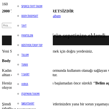
SPORCU TAYT TAKIM
2000 TL ÜZERİ KARGO ÜCRETSİZDİR
BODY/BODYSUIT
Hesabım
TAYT
Ürün
sepetinize eklendi.
PANTOLON
BÜSTIYER/CROP TOP
Yeni Sezon Yelek Çeşitleri öğrenmek için doğru yerdesiniz.
TULUM
Body Nedir?
TUNIK
Kadın body modelleri tek parça formunda kullanım olanağı sağlayan ve
T-SHIRT
alttan çıtçıtlı modelleri de mevcuttur.
Henüz, bu kadar sık kullanılmaya başlamadan önce sürekli ‘
’
Belim aç
HIRKA
oluyordu.
EŞOFMAN TAKIMI
SWEATSHIRT
Şimdi ise; takla atsanız dahi kıyafetlerinizden yana bir sorun yaşamayaca
rahatlıkla kullanılabilir.