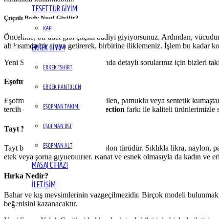
TESETTÜR GİYİM
Çıtçıtlı Body Nasıl Giyilir?
KAP
Öncelikle, bir atlet gibi çıtçıtlı badiyi giyiyorsunuz. Ardından, vüc
alt kısımda bir araya getirerek, birbirine iliklemeniz. İşlem bu kadar 
ERKEK GİYİM
Yeni Sezon Yelek Çeşitleri hakkında detaylı sorularınız için bizleri taki
ERKEK TSHIRT
Eşofman Nedir?
ERKEK PANTOLON
Eşofman, spor çalışmalarında giyilen, pamuklu veya sentetik kumaştan
EŞOFMAN TAKIMI
tercih edilmektedir.
Kallisto Collection
farkı ile kaliteli ürünlerimizle
EŞOFMAN ÜST
Tayt Nedir?
EŞOFMAN ALT
Tayt bacakları sıkı saran bir pantolon türüdür. Sıklıkla likra, naylon,
etek veya şortla giyilebilirler. Rahat ve esnek olmasıyla da kadın ve e
MASAJ CIHAZI
Hırka Nedir?
İLETIŞIM
Bahar ve kış mevsimlerinin vazgeçilmezidir. Birçok modeli bulunmakt
beğenisini kazanacaktır.