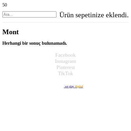
Ürün
sepetinize eklendi.
Mont
Herhangi bir sonuç bulunamadı.
Facebook
Instagram
Pinterest
TikTok
Web Tasarım
.we play
digital