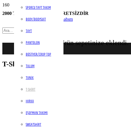
SPORCU TAYT TAKIM
2000 TL ÜZERİ KARGO ÜCRETSİZDİR
BODY/BODYSUIT
Hesabım
TAYT
Ürün
sepetinize eklendi.
PANTOLON
BÜSTIYER/CROP TOP
T-Shirt
TULUM
TUNIK
T-SHIRT
HIRKA
EŞOFMAN TAKIMI
SWEATSHIRT