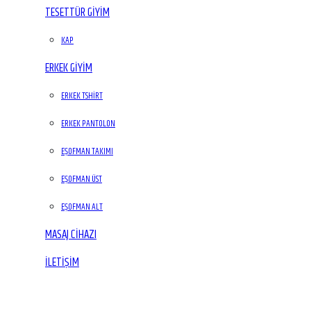
TESETTÜR GİYİM
KAP
ERKEK GİYİM
ERKEK TSHIRT
ERKEK PANTOLON
EŞOFMAN TAKIMI
EŞOFMAN ÜST
EŞOFMAN ALT
MASAJ CIHAZI
İLETIŞIM