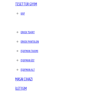
TESETTÜR GİYİM
KAP
ERKEK GİYİM
ERKEK TSHIRT
ERKEK PANTOLON
EŞOFMAN TAKIMI
EŞOFMAN ÜST
EŞOFMAN ALT
MASAJ CIHAZI
İLETIŞIM