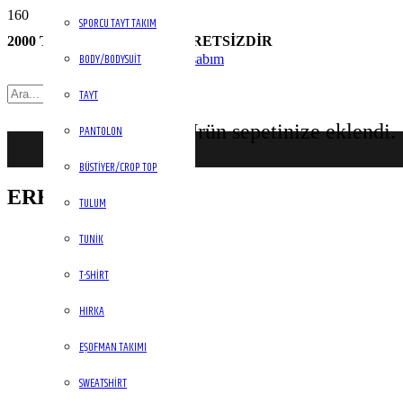
SPORCU TAYT TAKIM
2000 TL ÜZERİ KARGO ÜCRETSİZDİR
BODY/BODYSUIT
Hesabım
TAYT
Ürün
sepetinize eklendi.
PANTOLON
BÜSTIYER/CROP TOP
ERKEK
TULUM
TUNIK
T-SHIRT
HIRKA
EŞOFMAN TAKIMI
SWEATSHIRT