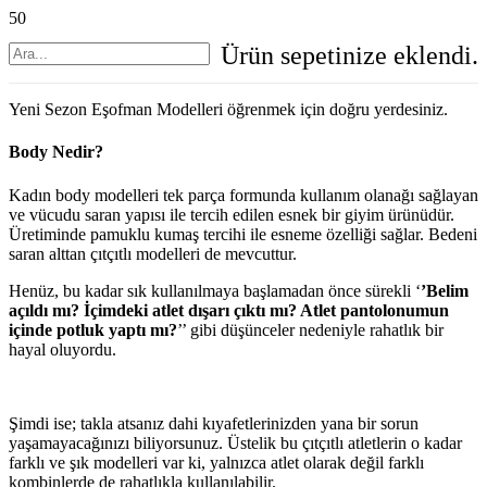
Ürün
sepetinize eklendi.
Yeni Sezon Eşofman Modelleri öğrenmek için doğru yerdesiniz.
Body Nedir?
Kadın body modelleri tek parça formunda kullanım olanağı sağlayan
ve vücudu saran yapısı ile tercih edilen esnek bir giyim ürünüdür.
Üretiminde pamuklu kumaş tercihi ile esneme özelliği sağlar. Bedeni
saran alttan çıtçıtlı modelleri de mevcuttur.
Henüz, bu kadar sık kullanılmaya başlamadan önce sürekli ‘
’
Belim
açıldı mı?
İçimdeki atlet dışarı çıktı mı? Atlet pantolonumun
içinde potluk yaptı mı?
’’ gibi düşünceler nedeniyle rahatlık bir
hayal oluyordu.
Şimdi ise; takla atsanız dahi kıyafetlerinizden yana bir sorun
yaşamayacağınızı biliyorsunuz. Üstelik bu çıtçıtlı atletlerin o kadar
farklı ve şık modelleri var ki, yalnızca atlet olarak değil farklı
kombinlerde de rahatlıkla kullanılabilir.