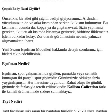
Çıtçıtlı Body Nasıl Giyilir?
Öncelikle, bir atlet gibi çıtçıtlı badiyi giyiyorsunuz. Ardından,
vücudunuzun ön ve arka kısmından sarkan iki kısım bulunuyor. Bu
kısımların ucunda da, kopça ya da çıtçıt mevcut. Sizin yapmanız
gereken, iki ucu alt kısımda bir araya getirerek, birbirine iliklemeniz.
İşlem bu kadar kolay. Zor olarak görülmesinin nedeni, yalnızca
alışmamaktan ibaret.
Yeni Sezon Eşofman Modelleri hakkında detaylı sorularınız için
bizleri takip edebilirsiniz.
Eşofman Nedir?
Eşofman, spor çalışmalarında giyilen, pamuklu veya sentetik
kumaştan iki parçalı spor giyimidir. Günümüzde oldukça fazla
yaygınlaşmıştır. Her mevsime uygundur. Rahat oluşu ile günlük
giyimde de fazlasıyla tercih edilmektedir.
Kallisto Collection
farkı
ile kaliteli ürünlerimizle sizlere sunmaktayız.
Tayt Nedir?
Tayt bacakları sıkı saran bir pantolon türüdür. Sıklıkla likra, naylon,