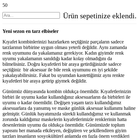
Ürün
sepetinize eklendi.
Yeni sezon en tarz elbiseler
Kıyafet kombinlerinizi hazırlarken seçtiğiniz parçaların sadece
tarzlarının birbirine uygun olması yeterli değildir. Aynı zamanda
renk uyumunu da yakalamanız gerekiyor. Kadın giyimde renk
uyumu yakalamanın sanıldığı kadar kolay olmadığını da
bilmelisiniz. Doğru kıyafetleri bir araya getirdiğinizde sadece
seçtiğiniz bir aksesuar ile bile renk uyumunu en iyi şekilde
yakalayabilirsiniz. Fakat bu uyumdan kastettiğimiz aynı renkte
kıyafetleri bir araya getirip giymek değildir.
Günümüz dünyasında kombin oldukça önemlidir. Kıyafetlerinizin
birbiri ile uyumu kadar kullandığınız aksesuarların da birbirleri ile
uyumu o kadar önemlidir. Değişen yaşam tarzı kullandığımız
aksesuarlara da yansımış ve maske günlük aksesuar kullanımı haline
gelmiştir. Günlük hayatımızda sürekli kullandığımız ve kullanmak
zorunda kaldığımız maskelerin kıyafetlerimizle renklerinin hatta
desenlerinin uyumu da oldukça önemlidir. Günümüzde toplum
yapısını her manada etkileyen, değiştiren ve şekillendiren giyim
tarzları insanların sosyokültürel anlamda en fazla önem verdikleri