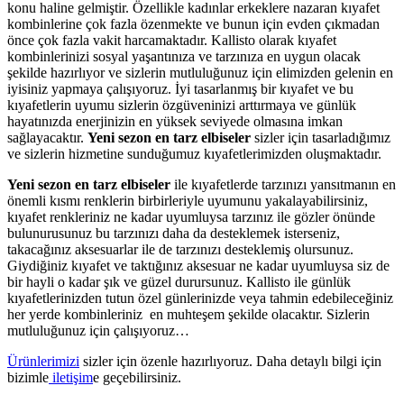
konu haline gelmiştir. Özellikle kadınlar erkeklere nazaran kıyafet
kombinlerine çok fazla özenmekte ve bunun için evden çıkmadan
önce çok fazla vakit harcamaktadır. Kallisto olarak kıyafet
kombinlerinizi sosyal yaşantınıza ve tarzınıza en uygun olacak
şekilde hazırlıyor ve sizlerin mutluluğunuz için elimizden gelenin en
iyisiniz yapmaya çalışıyoruz. İyi tasarlanmış bir kıyafet ve bu
kıyafetlerin uyumu sizlerin özgüveninizi arttırmaya ve günlük
hayatınızda enerjinizin en yüksek seviyede olmasına imkan
sağlayacaktır.
Yeni sezon en tarz elbiseler
sizler için tasarladığımız
ve sizlerin hizmetine sunduğumuz kıyafetlerimizden oluşmaktadır.
Yeni sezon en tarz elbiseler
ile kıyafetlerde tarzınızı yansıtmanın en
önemli kısmı renklerin birbirleriyle uyumunu yakalayabilirsiniz,
kıyafet renkleriniz ne kadar uyumluysa tarzınız ile gözler önünde
bulunurusunuz bu tarzınızı daha da desteklemek isterseniz,
takacağınız aksesuarlar ile de tarzınızı desteklemiş olursunuz.
Giydiğiniz kıyafet ve taktığınız aksesuar ne kadar uyumluysa siz de
bir hayli o kadar şık ve güzel durursunuz. Kallisto ile günlük
kıyafetlerinizden tutun özel günlerinizde veya tahmin edebileceğiniz
her yerde kombinleriniz en muhteşem şekilde olacaktır. Sizlerin
mutluluğunuz için çalışıyoruz…
Ürünlerimizi
sizler için özenle hazırlıyoruz. Daha detaylı bilgi için
bizimle
iletişim
e geçebilirsiniz.