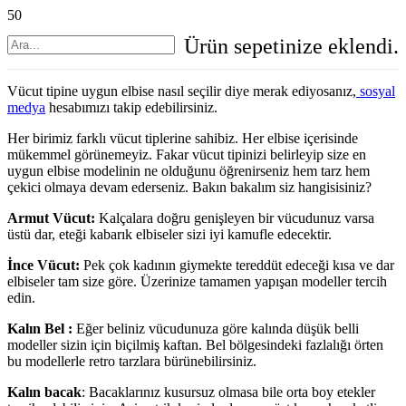
Ürün
sepetinize eklendi.
Vücut tipine uygun elbise nasıl seçilir diye merak ediyosanız,
sosyal
medya
hesabımızı takip edebilirsiniz.
Her birimiz farklı vücut tiplerine sahibiz. Her elbise içerisinde
mükemmel görünemeyiz. Fakar vücut tipinizi belirleyip size en
uygun elbise modelinin ne olduğunu öğrenirseniz hem tarz hem
çekici olmaya devam ederseniz. Bakın bakalım siz hangisisiniz?
Armut Vücut:
Kalçalara doğru genişleyen bir vücudunuz varsa
üstü dar, eteği kabarık elbiseler sizi iyi kamufle edecektir.
İnce Vücut:
Pek çok kadının giymekte tereddüt edeceği kısa ve dar
elbiseler tam size göre. Üzerinize tamamen yapışan modeller tercih
edin.
Kalın Bel :
Eğer beliniz vücudunuza göre kalında düşük belli
modeller sizin için biçilmiş kaftan. Bel bölgesindeki fazlalığı örten
bu modellerle retro tarzlara bürünebilirsiniz.
Kalın bacak
: Bacaklarınız kusursuz olmasa bile orta boy etekler