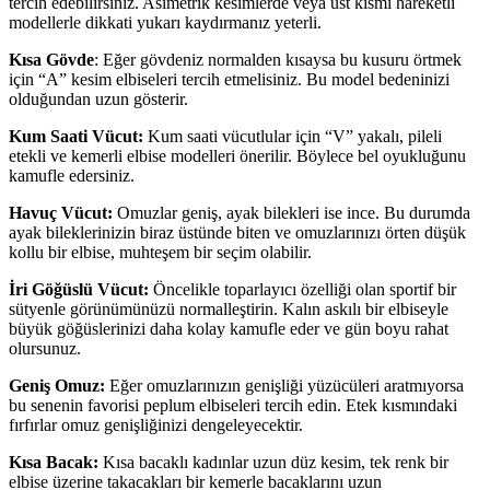
tercih edebilirsiniz. Asimetrik kesimlerde veya üst kısmı hareketli
modellerle dikkati yukarı kaydırmanız yeterli.
Kısa Gövde
: Eğer gövdeniz normalden kısaysa bu kusuru örtmek
için “A” kesim elbiseleri tercih etmelisiniz. Bu model bedeninizi
olduğundan uzun gösterir.
Kum Saati Vücut:
Kum saati vücutlular için “V” yakalı, pileli
etekli ve kemerli elbise modelleri önerilir. Böylece bel oyukluğunu
kamufle edersiniz.
Havuç Vücut:
Omuzlar geniş, ayak bilekleri ise ince. Bu durumda
ayak bileklerinizin biraz üstünde biten ve omuzlarınızı örten düşük
kollu bir elbise, muhteşem bir seçim olabilir.
İri Göğüslü Vücut:
Öncelikle toparlayıcı özelliği olan sportif bir
sütyenle görünümünüzü normalleştirin. Kalın askılı bir elbiseyle
büyük göğüslerinizi daha kolay kamufle eder ve gün boyu rahat
olursunuz.
Geniş Omuz:
Eğer omuzlarınızın genişliği yüzücüleri aratmıyorsa
bu senenin favorisi peplum elbiseleri tercih edin. Etek kısmındaki
fırfırlar omuz genişliğinizi dengeleyecektir.
Kısa Bacak:
Kısa bacaklı kadınlar uzun düz kesim, tek renk bir
elbise üzerine takacakları bir kemerle bacaklarını uzun