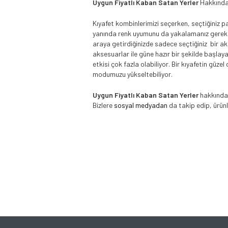
Uygun Fiyatlı Kaban Satan Yerler
Hakkında d
Kıyafet kombinlerimizi seçerken, seçtiğiniz pa
yanında renk uyumunu da yakalamanız gerekiyo
araya getirdiğinizde sadece seçtiğiniz bir ak
aksesuarlar ile güne hazır bir şekilde başla
etkisi çok fazla olabiliyor. Bir kıyafetin gü
modumuzu yükseltebiliyor.
Uygun Fiyatlı Kaban Satan Yerler
hakkında 
Bizlere
sosyal medyadan
da takip edip, ürünl