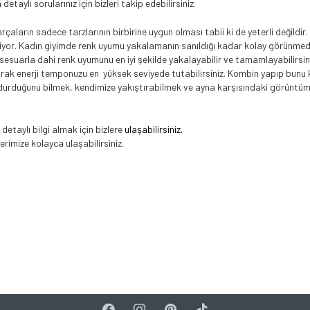
etaylı sorularınız için bizleri takip edebilirsiniz.
rçaların sadece tarzlarının birbirine uygun olması tabii ki de yeterli değild
r. Kadın giyimde renk uyumu yakalamanın sanıldığı kadar kolay görünmediğini
sesuarla dahi renk uyumunu en iyi şekilde yakalayabilir ve tamamlayabilirsin
yarak enerji temponuzu en yüksek seviyede tutabilirsiniz. Kombin yapıp bunu 
zel durduğunu bilmek, kendimize yakıştırabilmek ve ayna karşısındaki görüntü
detaylı bilgi almak için bizlere
ulaşabilirsiniz.
erimize kolayca ulaşabilirsiniz.