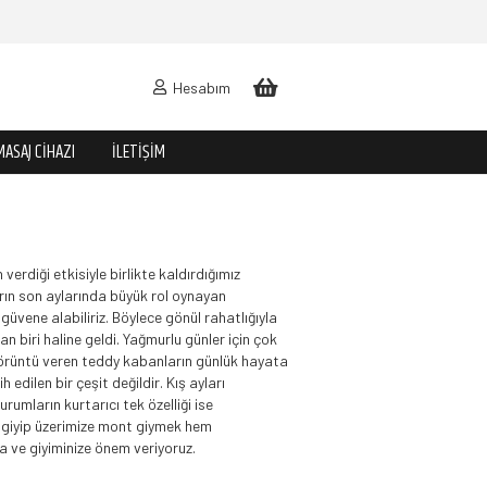
Hesabım
MASAJ CIHAZI
İLETIŞIM
erdiği etkisiyle birlikte kaldırdığımız
arın son aylarında büyük rol oynayan
üvene alabiliriz. Böylece gönül rahatlığıyla
biri haline geldi. Yağmurlu günler için çok
 görüntü veren teddy kabanların günlük hayata
edilen bir çeşit değildir. Kış ayları
umların kurtarıcı tek özelliği ise
i giyip üzerimize mont giymek hem
 ve giyiminize önem veriyoruz.