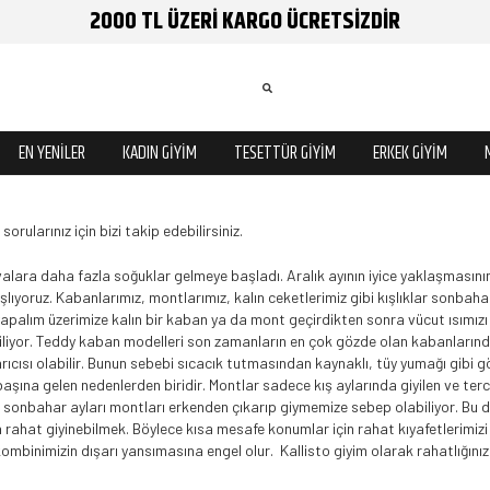
2000 TL ÜZERİ KARGO ÜCRETSİZDİR
EN YENİLER
KADIN GİYİM
TESETTÜR GİYİM
ERKEK GİYİM
orularınız için bizi takip edebilirsiniz.
lara daha fazla soğuklar gelmeye başladı. Aralık ayının iyice yaklaşmasının v
lıyoruz. Kabanlarımız, montlarımız, kalın ceketlerimiz gibi kışlıklar sonbah
yapalım üzerimize kalın bir kaban ya da mont geçirdikten sonra vücut ısımızı g
liyor. Teddy kaban modelleri son zamanların en çok gözde olan kabanlarından 
rıcısı olabilir. Bunun sebebi sıcacık tutmasından kaynaklı, tüy yumağı gibi
ına gelen nedenlerden biridir. Montlar sadece kış aylarında giyilen ve tercih 
 sonbahar ayları montları erkenden çıkarıp giymemize sebep olabiliyor. Bu dur
rahat giyinebilmek. Böylece kısa mesafe konumlar için rahat kıyafetlerimiz
inimizin dışarı yansımasına engel olur. Kallisto giyim olarak rahatlığınıza