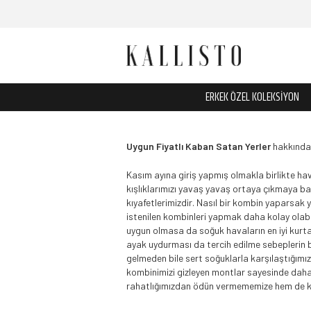
ERKEK ÖZEL KOLEKSİYON
Uygun Fiyatlı Kaban Satan Yerler
hakkında s
Kasım ayına giriş yapmış olmakla birlikte hava
kışlıklarımızı yavaş yavaş ortaya çıkmaya baş
kıyafetlerimizdir. Nasıl bir kombin yaparsak 
istenilen kombinleri yapmak daha kolay olabi
uygun olmasa da soğuk havaların en iyi kurta
ayak uydurması da tercih edilme sebeplerin baş
gelmeden bile sert soğuklarla karşılaştığımız
kombinimizi gizleyen montlar sayesinde daha 
rahatlığımızdan ödün vermememize hem de komb