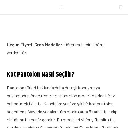
Uygun Fiyatlı Crop Modelleri
Öğrenmek için doğru
yerdesiniz.
Kot Pantolon Nasıl Seçilir?
Pantolon türleri hakkında daha detaylı konuşmaya
başlamadan önce temel kot pantolon modellerinden biraz
bahsetmek isteriz. Kendinize yeni ve şık bir kot pantolon
seçerken piyasada yer alan tüm markalarda 5 farklı tip kalıp
olduğunu bilmeniz gerekir. Bu modelleri skinny fit, slim fit,
regular/ straight/ Standard fit, relaxed fit ve loose fit olarak