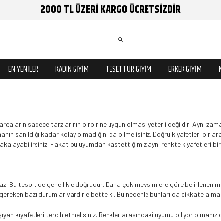
2000 TL ÜZERİ KARGO ÜCRETSİZDİR
EN YENİLER
KADIN GİYİM
TESETTÜR GİYİM
ERKEK GİYİM
 parçaların sadece tarzlarının birbirine uygun olması yeterli değildir. Aynı
ın sanıldığı kadar kolay olmadığını da bilmelisiniz. Doğru kıyafetleri bir ar
yakalayabilirsiniz. Fakat bu uyumdan kastettiğimiz aynı renkte kıyafetleri bir
z. Bu tespit de genellikle doğrudur. Daha çok mevsimlere göre belirlenen
ı gereken bazı durumlar vardır elbette ki. Bu nedenle bunları da dikkate alma
aşıyan kıyafetleri tercih etmelisiniz. Renkler arasındaki uyumu biliyor olman