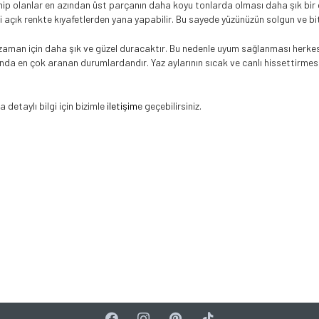
sahip olanlar en azından üst parçanın daha koyu tonlarda olması daha şık bir
i açık renkte kıyafetlerden yana yapabilir. Bu sayede yüzünüzün solgun ve b
aman için daha şık ve güzel duracaktır. Bu nedenle uyum sağlanması herkesi
rında en çok aranan durumlardandır. Yaz aylarının sıcak ve canlı hissettirmes
a detaylı bilgi için bizimle
iletişim
e geçebilirsiniz.