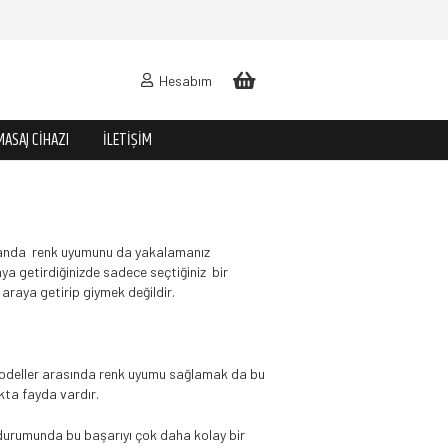
Hesabım
MASAJ CIHAZI
İLETIŞIM
 zamanda renk uyumunu da yakalamanız
aya getirdiğinizde sadece seçtiğiniz bir
 araya getirip giymek değildir.
 modeller arasında renk uyumu sağlamak da bu
kta fayda vardır.
ız durumunda bu başarıyı çok daha kolay bir