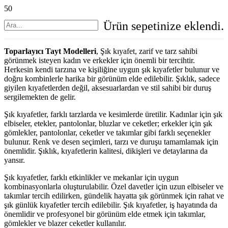
Ürün
sepetinize eklendi.
Toparlayıcı Tayt Modelleri
, Şık kıyafet, zarif ve tarz sahibi
görünmek isteyen kadın ve erkekler için önemli bir tercihtir.
Herkesin kendi tarzına ve kişiliğine uygun şık kıyafetler bulunur ve
doğru kombinlerle harika bir görünüm elde edilebilir. Şıklık, sadece
giyilen kıyafetlerden değil, aksesuarlardan ve stil sahibi bir duruş
sergilemekten de gelir.
Şık kıyafetler, farklı tarzlarda ve kesimlerde üretilir. Kadınlar için şık
elbiseler, etekler, pantolonlar, bluzlar ve ceketler; erkekler için şık
gömlekler, pantolonlar, ceketler ve takımlar gibi farklı seçenekler
bulunur. Renk ve desen seçimleri, tarzı ve duruşu tamamlamak için
önemlidir. Şıklık, kıyafetlerin kalitesi, dikişleri ve detaylarına da
yansır.
Şık kıyafetler, farklı etkinlikler ve mekanlar için uygun
kombinasyonlarla oluşturulabilir. Özel davetler için uzun elbiseler ve
takımlar tercih edilirken, gündelik hayatta şık görünmek için rahat ve
şık günlük kıyafetler tercih edilebilir. Şık kıyafetler, iş hayatında da
önemlidir ve profesyonel bir görünüm elde etmek için takımlar,
gömlekler ve blazer ceketler kullanılır.