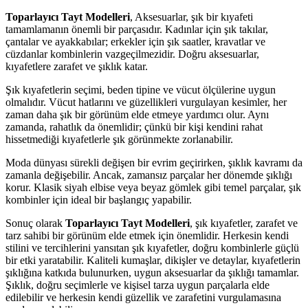
Toparlayıcı Tayt Modelleri
, Aksesuarlar, şık bir kıyafeti
tamamlamanın önemli bir parçasıdır. Kadınlar için şık takılar,
çantalar ve ayakkabılar; erkekler için şık saatler, kravatlar ve
cüzdanlar kombinlerin vazgeçilmezidir. Doğru aksesuarlar,
kıyafetlere zarafet ve şıklık katar.
Şık kıyafetlerin seçimi, beden tipine ve vücut ölçülerine uygun
olmalıdır. Vücut hatlarını ve güzellikleri vurgulayan kesimler, her
zaman daha şık bir görünüm elde etmeye yardımcı olur. Aynı
zamanda, rahatlık da önemlidir; çünkü bir kişi kendini rahat
hissetmediği kıyafetlerle şık görünmekte zorlanabilir.
Moda dünyası sürekli değişen bir evrim geçirirken, şıklık kavramı da
zamanla değişebilir. Ancak, zamansız parçalar her dönemde şıklığı
korur. Klasik siyah elbise veya beyaz gömlek gibi temel parçalar, şık
kombinler için ideal bir başlangıç yapabilir.
Sonuç olarak
Toparlayıcı Tayt Modelleri
, şık kıyafetler, zarafet ve
tarz sahibi bir görünüm elde etmek için önemlidir. Herkesin kendi
stilini ve tercihlerini yansıtan şık kıyafetler, doğru kombinlerle güçlü
bir etki yaratabilir. Kaliteli kumaşlar, dikişler ve detaylar, kıyafetlerin
şıklığına katkıda bulunurken, uygun aksesuarlar da şıklığı tamamlar.
Şıklık, doğru seçimlerle ve kişisel tarza uygun parçalarla elde
edilebilir ve herkesin kendi güzellik ve zarafetini vurgulamasına