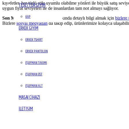
kıyafetler, her türlü stile uyumlu olabilme yönleri ile büyük satış sev
TESETTÜR GİYİM
uygun fiyat seviyeleri ile de insanlardan tam not almayı sağlıyor.
KAP
Son Moda Body Modelleri
hakkında detaylı bilgi almak için
bizlere 
Bizlere
sosyal medyadan
da takip edip, ürünlerimize kolayca ulaşabilir
ERKEK GİYİM
ERKEK TSHIRT
ERKEK PANTOLON
EŞOFMAN TAKIMI
EŞOFMAN ÜST
EŞOFMAN ALT
MASAJ CIHAZI
İLETIŞIM