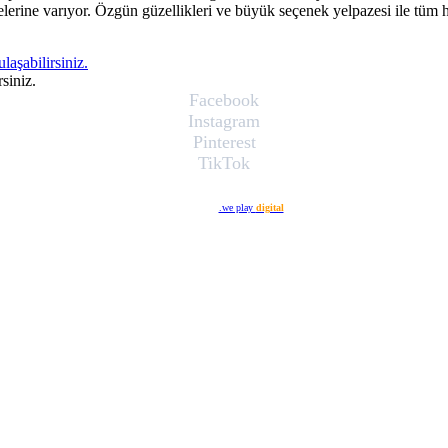
iyelerine varıyor. Özgün güzellikleri ve büyük seçenek yelpazesi ile tüm 
ulaşabilirsiniz.
siniz.
Facebook
Instagram
Pinterest
TikTok
Web Tasarım
.we play
digital