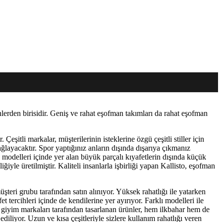
erden birisidir. Geniş ve rahat eşofman takımları da rahat eşofman
şitli markalar, müşterilerinin isteklerine özgü çeşitli stiller için
ağlayacaktır. Spor yaptığınız anların dışında dışarıya çıkmanız
man modelleri içinde yer alan büyük parçalı kıyafetlerin dışında küçük
iğiyle üretilmiştir. Kaliteli insanlarla işbirliği yapan Kallisto, eşofman
şteri grubu tarafından satın alınıyor. Yüksek rahatlığı ile yatarken
t tercihleri içinde de kendilerine yer ayırıyor. Farklı modelleri ile
i giyim markaları tarafından tasarlanan ürünler, hem ilkbahar hem de
ediliyor. Uzun ve kısa çeşitleriyle sizlere kullanım rahatlığı veren