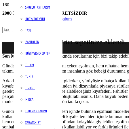
SPORCU TAYT TAKIM
2000 TL ÜZERİ KARGO ÜCRETSİZDİR
BODY/BODYSUIT
Hesabım
TAYT
Ürün
sepetinize eklendi.
PANTOLON
BÜSTIYER/CROP TOP
Son Moda Body Modelleri
hakkında sorularınız için bizi takip edebil
TULUM
Gündelik kıyafet ürünlerinin başını çeken eşofman, hem rahatına hem 
takımı trendini yakından takip eden insanların göz bebeği durumuna g
TUNIK
Arkadaşlarınızla otururken, spora giderken, yürüyüşte rahatça kullanılan
kıyafetlerini tasarlar. Hepsi birbirinden iyi dizaynlarla piyasaya sürü
T-SHIRT
gerektiğinde de rahatlıkla üstünüze alabileceğiniz kıyafetleri, t-shirtle
parçalı eşofmanlar ile de stilinizi oluşturabilirsiniz. Daha büyük bedenli
HIRKA
modelleri ile insanlar aracılığı ile ön tarafa çıkar.
EŞOFMAN TAKIMI
Gündelik hayatın en önemli ürünleri içinde bulunan eşofman modelleri, h
kullanılabilecek en rahat ve kaliteli kıyafet tercihleri içinde bulunan m
hem erkekler hem de kadınlar tarafından kolaylıkla giyilebilen eşofma
SWEATSHIRT
sonbahar zamanlarında kolaylıkla kullanılabiliyor ve farklı ürünleri ile 