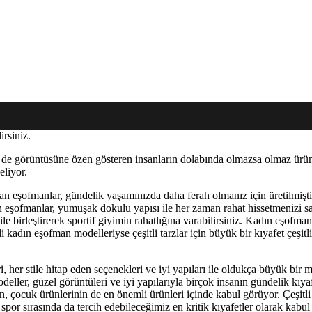
irsiniz.
de görüntüsüne özen gösteren insanların dolabında olmazsa olmaz ürünl
eliyor.
 eşofmanlar, gündelik yaşamınızda daha ferah olmanız için üretilmiştir. Çe
len eşofmanlar, yumuşak dokulu yapısı ile her zaman rahat hissetmenizi s
r ile birleştirerek sportif giyimin rahatlığına varabilirsiniz. Kadın eşof
 kadın eşofman modelleriyse çeşitli tarzlar için büyük bir kıyafet çeşitlil
er stile hitap eden seçenekleri ve iyi yapıları ile oldukça büyük bir mü
odeller, güzel görüntüleri ve iyi yapılarıyla birçok insanın gündelik kıyafe
n, çocuk ürünlerinin de en önemli ürünleri içinde kabul görüyor. Çeşitl
spor sırasında da tercih edebileceğimiz en kritik kıyafetler olarak kabul 