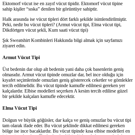
Ektomorf vücut ise en zayıf vücut tipidir. Ektomorf vücut tipine
sahip kişiler “sıska” denilen bir görüntüye sahiptir.
Halk arasında ise vücut tipleri dört farklı şekilde isimlendirilmiştir.
Peki, nedir bu vücut tipleri? (Armut vücut tipi, Elma vücut tipi,
Dikdörtgen vücut şekli, Kum saati vücut tipi)
Şık Sweatshirt Kombinleri Hakkında bilgi almak için sayfamızı
ziyaret edin.
​Armut Vücut Tipi
Üst bedenin dar olup alt bedenin yani daha çok basenlerin geniş
olmasıdır. Armut vücut tipinde omuzlar dar, bel ince olduğu için
kıyafet seçimlerinde omuzları geniş gösterecek ceketler ve gömlekler
tercih edilmelidir. Bu vücut tipinde kamufle edilmesi gereken yer
kalçalardır. Elbise modelleri seçerken A kesim tercih edilirse güzel
bir şekilde kalçaları kamufle edecektir.
​Elma Vücut Tipi
Dolgun ve büyük göğüsler, dar kalça ve geniş omuzlar bu vücut tipi
tam olarak ifade eder. Bu vücut şeklinde dikkat edilmesi gereken
bölge ise ince bacaklardır. Bu vücut tipinde
kısa elbise modelleri en