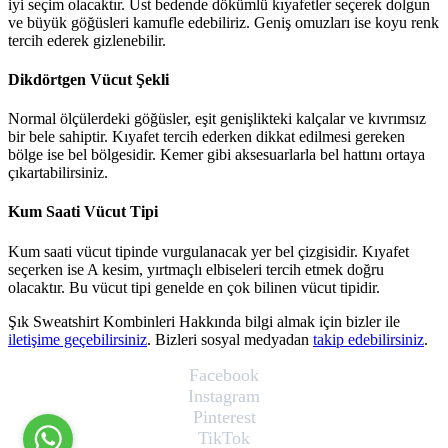
iyi seçim olacaktır. Üst bedende dökümlü kıyafetler seçerek dolgun
ve büyük göğüsleri kamufle edebiliriz. Geniş omuzları ise koyu renk
tercih ederek gizlenebilir.
​Dikdörtgen Vücut Şekli
Normal ölçülerdeki göğüsler, eşit genişlikteki kalçalar ve kıvrımsız
bir bele sahiptir. Kıyafet tercih ederken dikkat edilmesi gereken
bölge ise bel bölgesidir. Kemer gibi aksesuarlarla bel hattını ortaya
çıkartabilirsiniz.
​Kum Saati Vücut Tipi
Kum saati vücut tipinde vurgulanacak yer bel çizgisidir. Kıyafet
seçerken ise A kesim, yırtmaçlı elbiseleri
tercih etmek doğru
olacaktır. Bu vücut tipi genelde en çok bilinen vücut tipidir.
Şık Sweatshirt Kombinleri Hakkında bilgi almak için bizler ile
iletişime geçebilirsiniz
. Bizleri sosyal medyadan
takip edebilirsiniz
.
Facebook
Instagram
Pinterest
TikTok