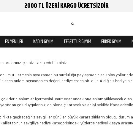
2000 TL ÜZERİ KARGO ÜCRETSİZDİR
EN YENİLER
KADIN GİYİM
TESETTÜR GİYİM
ERKEK GİYİM
sorularınız için bizi takip edebilirsiniz.
 onu mutu etmenin aynı zaman bu mutluluğu paylaşmanın en kolay yollarından bi
lenen anlam açısından en değerli hediyelerden biri olur. Aldığınız hediye bir
n çok derin anlamlar içermesini umut eder ancak ona anlam yükleyecek olan hed
 fiyatından çok duygularınızı ön plana çıkaracak ve en iyi şekilde ifade edebi
a birlikte geçireceğiniz sevgililer günü en büyük kararsızlıkların olduğu durum
kallistto’nun sevgiliye hediye kategorisindeki yüzlerce hediyelik eşya aras