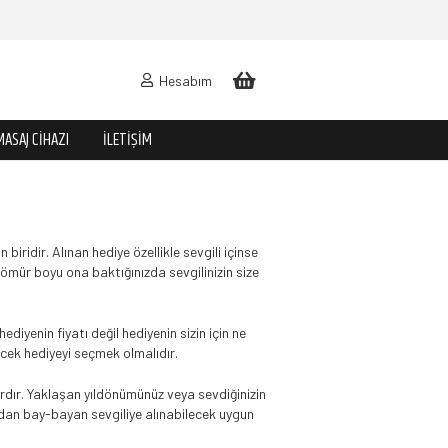
Hesabım
MASAJ CIHAZI
İLETIŞIM
ridir. Alınan hediye özellikle sevgili içinse
 ömür boyu ona baktığınızda sevgilinizin size
iyenin fiyatı değil hediyenin sizin için ne
lecek hediyeyi seçmek olmalıdır.
lardır. Yaklaşan yıldönümünüz veya sevdiğinizin
ından bay-bayan sevgiliye alınabilecek uygun