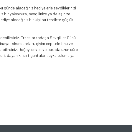
 bu günde alacağınız hediyelerle sevdiklerinizi
z bir yakınınıza, sevgilinize ya da eşinize
 hediye alacağınız bir kişi bu tercihte güçlük
 edebilirsiniz. Erkek arkadaşa Sevgililer Günü
gisayar aksesuarları, giyim cep telefonu ve
alabilirsiniz. Doğayı seven ve burada uzun süre
ri, dayanıklı sırt çantaları, uyku tulumu ya