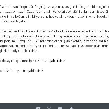
a kutlanan bir gündür. Bağlılığınızı, aşkınızı, sevginizi dile getirebileceğiniz
n olmazsa olmazdır. Özgün ve manalı hediyeleri sevildiğini anlamasını istediğini
zevklerini ve beğenilerini biliyorsanız hediye almak basit olabilir. Ama ilk defa
olaylık sağlayabilir.
n gününü özel kılabilirsiniz. iOS ya da Android modellerden istediğinizi tercih
erden yararlanabilirsiniz. Erkeğe alabileceğiniz ürünlerde bakım ürünleri, bil
ığı parfümü Sevgililer Günü indirimleri aracılığıyla avantajlı fiyatlarla satın 
mp malzemeleri de hediye tercihleri arasına katılabilir. Outdoor giyim ürünle
linize hediye edebilirsiniz.
detaylı bilgi almak için bizlere
ulaşabilirsiniz
.
erimize kolayca ulaşabilirsiniz.