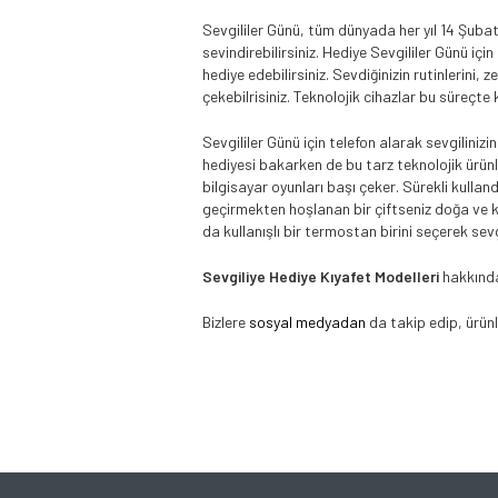
Sevgililer Günü, tüm dünyada her yıl 14 Şubat’t
sevindirebilirsiniz. Hediye Sevgililer Günü içi
hediye edebilirsiniz. Sevdiğinizin rutinlerini, 
çekebilrisiniz. Teknolojik cihazlar bu süreçte k
Sevgililer Günü için telefon alarak sevgilinizi
hediyesi bakarken de bu tarz teknolojik ürünl
bilgisayar oyunları başı çeker. Sürekli kulland
geçirmekten hoşlanan bir çiftseniz doğa ve ka
da kullanışlı bir termostan birini seçerek sevgi
Sevgiliye Hediye Kıyafet Modelleri
hakkında 
Bizlere
sosyal medyadan
da takip edip, ürünl