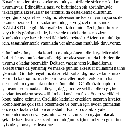
Kıyafet renkleriniz ne kadar uyumluysa bizilerde sizlerle o kadar
uyumluyuz. Edindiğiniz tarzı ve birbirinden şık görünümüyle
takacağınız aksesuarlar ile tarzınızı da desteklemiş olursunuz.
Giydiğiniz kıyafet ve taktığınız aksesuar ne kadar uyumluysa sizde
bizimle beraber bir o kadar uyumlu,şık ve güzel durursunuz.
KALLISTO ile günlük kıyafetlerinizden tutun özel günlerinizde
veya bir iş görüşmesinde, her yerde modellerimizle sizlere
kombinlemeye hazır bir şekilde beklemektedir. Sizlerin mutluluğu
için, tasarımlarımızla yanınızda yer almaktan mutluluk duyuyoruz.
Günümüz dünyasında kombin oldukça önemlidir. Kıyafetlerinizin
birbiri ile uyumu kadar kullandığınız aksesuarların da birbirleri ile
uyumu o kadar önemlidir. Değişen yaşam tarzı kullandığımız
aksesuarlara da yansımış ve maske günlük aksesuar kullanımı haline
gelmiştir. Günlük hayatımızda sürekli kullandığımız ve kullanmak
zorunda kaldığımız maskelerin kıyafetlerimizle renklerinin hatta
desenlerinin uyumu da oldukça önemlidir. Günümüzde toplum
yapısını her manada etkileyen, değiştiren ve şekillendiren giyim
tarzları insanların sosyokültürel anlamda en fazla önem verdikleri
konu haline gelmiştir. Özellikle kadınlar erkeklere nazaran kıyafet
kombinlerine çok fazla özenmekte ve bunun için evden çıkmadan
önce çok fazla vakit harcamaktadır. Kallisto olarak kıyafet
kombinlerinizi sosyal yaşantınıza ve tarzınıza en uygun olacak
şekilde hazırlıyor ve sizlerin mutluluğunuz için elimizden gelenin en
iyisiniz yapmaya çalışıyoruz.