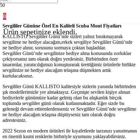
0
Sevgililer Gününe Özel En Kaliteli Scuba Mont Fiyatları
Ürün
sepetinize eklendi.
KALLISTO Sevgililer Günü’nde sizleri yalnız bırakmayarak
sevgilime ne hediye alacağım,erkek sevgiliye Sevgililer Günü’nde
ne hediye alınır, sorusunu sormaya çoktan başladılar.
Sevgililer Günü’nde sevgilinize hediye alma konusunda zorluklar
çekiyorsanız tam olarak doğru yerdesiniz. Birbirinden özer
tasarımlar, yaratıcılığımızı konuşturarak ürettiğimiz ürünlerle birlikte
sevgilinize ne hediye alacağım telaşına düşmekten artık
kurtulacaksınız.
Sevgililer Günü KALLISTO kalitesiyle sizlerin yanında birbirinden
şık modellerimizle yer almaktayız. Geçmişte sevilen kişiye alınan
hediyelerle günümüze kadar gelmiş olan bu alışkanlık birçok
toplumda sevgililer günü olarak kutlanmaktadır. Eğer sizde bu
geleneği devam ettirenlerdenseniz ve Sevgililer Günü’nde sevgilime
ne hediye alacağım telaşına düştüyseniz tam olarak doğru
adrestesiniz.
2022 Sezon en modern ürünleri ile kıyafetlerde tarzınızı yanıstmanın
en önemli kısmi renklerin birbiriyle uyumunu yaklayabilirsiniz.