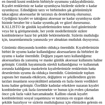
en önemli kısmi renklerin birbiriyle uyumunu yaklayabilirsiniz.
Kıyafet renkleriniz ne kadar uyumluysa bizilerde sizlerle o kadar
uyumluyuz. Edindiğiniz tarzı ve birbirinden şık görünümüyle
takacağınız aksesuarlar ile tarzınızı da desteklemiş olursunuz.
Giydiğiniz kıyafet ve taktığınız aksesuar ne kadar uyumluysa sizde
bizimle beraber bir o kadar uyumlu,şık ve güzel durursunuz.
KALLISTO ile günlük kıyafetlerinizden tutun özel günlerinizde
veya bir iş görüşmesinde, her yerde modellerimizle sizlere
kombinlemeye hazır bir şekilde beklemektedir. Sizlerin mutluluğu
için, tasarımlarımızla yanınızda yer almaktan mutluluk duyuyoruz.
Günümüz dünyasında kombin oldukça önemlidir. Kıyafetlerinizin
birbiri ile uyumu kadar kullandığınız aksesuarların da birbirleri ile
uyumu o kadar önemlidir. Değişen yaşam tarzı kullandığımız
aksesuarlara da yansımış ve maske günlük aksesuar kullanımı haline
gelmiştir. Günlük hayatımızda sürekli kullandığımız ve kullanmak
zorunda kaldığımız maskelerin kıyafetlerimizle renklerinin hatta
desenlerinin uyumu da oldukça önemlidir. Günümüzde toplum
yapısını her manada etkileyen, değiştiren ve şekillendiren giyim
tarzları insanların sosyokültürel anlamda en fazla önem verdikleri
konu haline gelmiştir. Özellikle kadınlar erkeklere nazaran kıyafet
kombinlerine çok fazla özenmekte ve bunun için evden çıkmadan
önce çok fazla vakit harcamaktadır. Kallisto olarak kıyafet
kombinlerinizi sosyal yaşantınıza ve tarzınıza en uygun olacak
şekilde hazırlıyor ve sizlerin mutluluğunuz için elimizden gelenin en