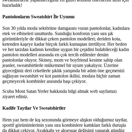
hazırladık!
Pantolonların Sweatshirt İle Uyumu
Son 30 yılda moda sektörüne damgasını vuran pantolonlar, kadınlara
etek ve elbiseleri unutturdu. Sunduğu konforun yanı sıra şık
görüntüleriyle de dikkat çeken pantolon modelleri; deriden kota,
ketenden kaşeye kadar birçok farklı kumaştan üretiliyor. Her beden
ve her tarzdan kadının kendine uygun bir çeşidini bulabileceği kadın
pantolon modelleri arasında en çok tercih edilenler denim
pantolonlar oluyor. Skinny, mom ve boyfriend kesime sahip olan
jeanler, sweatshirtlerle mükemmel bir uyum yakalıyor. Üzerine
giyeceğiniz deri ceketlerle şıklık yarışında bir adım öne geçmenizi
sağlayan sweatshirt ve kot pantolon ikilisi, modası hiçbir zaman
geçmeyecek kombinler arasında başı çekiyor.
Scuba Mont Satan Yerler hakkında bilgi almak web sayfamızı
ziyaret ediniz.
Kadife Taytlar Ve Sweatshirtler
Hem yaz hem de kış sezonunda görmeye alışkın olduğumuz taytlar,
sportif görünümlerinin yanı sıra kombinlere kattıkları farklı duruşla
da dikkat çekiyor. Ayakkabı ve aksesuar değişimi yaparak gündüz