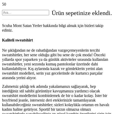
Ürün
sepetinize eklendi.
Scuba Mont Satan Yerler hakkında bilgi almak için bizleri takip
ediniz.
Kaliteli sweatshirt
Ne şıklığından ne de rahatlığından vazgeçemeyenlerin tercihi
sweatshirtler, her sene olduğu gibi bu sene de çok moda! Önceki
yıllarda spor yaparken ya da günlük aktiviteler sırasında kullanılan
sweatshirtler, yeni sezonda kumaş pantolonlar üzerinde dahi
kullanılabiliyor. Kış aylarında kazak ve gömleklerin yerini alan
sweatshirt modelleri, serin yaz gecelerinde de kurtarıcı parçalar
arasında yerini alıyor.
Zahmetsiz şıklığı tek adımda yakalamanızı sağlayarak, hep
istediğiniz stil sahibi görüntüye kavuşmanıza yardımcı olacak
sweatshirt modellerini kombinlemek de bir o kadar kolay. İster bir
boyfriend jeanle, isterseniz deri eteklerinizle tamamlayarak
kullanabileceğiniz sweatshirtler; sizleri kolaylıkla ortamın en havalı
kadını haline getiriyor. Sportif bir tarzın olmazsa olmazı
sweatshirtlerle yapabileceğiniz en güzel kombin önerilerini sizin için