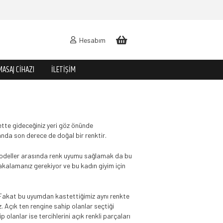
Hesabım
MASAJ CIHAZI
İLETIŞIM
ette gideceğiniz yeri g
ö
z
ö
nünde
anda son derece de doğal bir renktir.
 modeller arasında renk uyumu sağlamak da bu
yakalamanız gerekiyor ve bu kadın giyim için
z. Fakat bu uyumdan kastettiğimiz aynı renkte
iz. Açık ten rengine sahip olanlar seçtiği
olanlar ise tercihlerini açık renkli parçaları