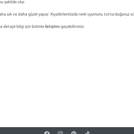
u şekilde olur.
aha şık ve daha güzel yapar. Kıyafetlerinizde renk uyumunu tutturduğunuz sü
a detaylı bilgi için bizimle
iletişim
e geçebilirsiniz.