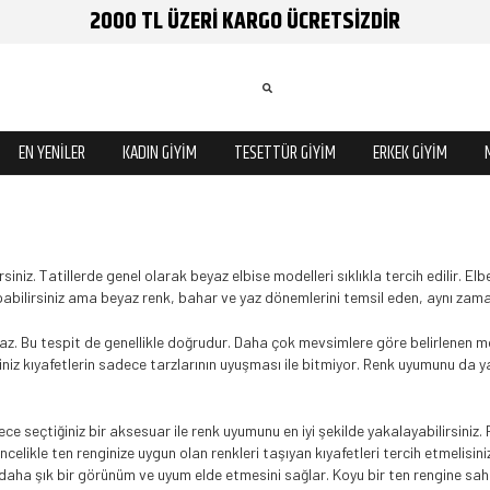
2000 TL ÜZERİ KARGO ÜCRETSİZDİR
EN YENİLER
KADIN GİYİM
TESETTÜR GİYİM
ERKEK GİYİM
siniz. Tatillerde genel olarak beyaz elbise modelleri sıklıkla tercih edilir. Elb
pabilirsiniz ama beyaz renk, bahar ve yaz d
ö
nemlerini temsil eden, aynı zam
z. Bu tespit de genellikle doğrudur. Daha çok mevsimlere göre belirlenen
iğiniz kıyafetlerin sadece tarzlarının uyuşması ile bitmiyor. Renk uyumunu da 
dece seçtiğiniz bir aksesuar ile renk uyumunu en iyi şekilde yakalayabilirsini
Öncelikle ten renginize uygun olan renkleri taşıyan kıyafetleri tercih etmelisin
aha şık bir görünüm ve uyum elde etmesini sağlar. Koyu bir ten rengine sahip 