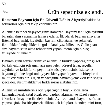
Ürün
sepetinize eklendi.
Ramazan Bayramı İçin En Güvenli T-Shirt Alışverişi
hakkında
sorularınız için bizi takip edebilirsiniz.
Ailenizle beraber yaşayacağınız Ramazan Bayramı tatili için ayrıntılı
bir satın alım yapmanızı tavsiye ederiz. İlk olarak bayram alışverişi
listenizi bayramlık kıyafetler, bayram çikolataları ve şekerleri,
ikramlıklar, hediyelikler ile gıda olarak yazabilirsiniz. Gelin şuan
size bayram satın alma rehberinizi yapabilmeniz için birkaç
tavsiyede bulunalım.
Bayram günü sevdikleriniz ve aileniz ile birlikte yapacağınız güzel
bir kahvaltı için sofranızı taze meyveler, yöresel tatlar, reçeller,
zeytinler ve farklı farklı peynirlerle süsleyebilirsiniz. İsterseniz
bayram gününe özgü unlu yiyecekler yaparak yuvanın bireylerini
mutlu edebilirsiniz. Öğlen yapacağınız bayram yemekleri için soğuk
içecekler, atıştırmalıklar ve farklı soslar alabilirsiniz.
Aileniz ve misafirleriniz için yapacağınız büyük sofralarda
kullanılabilecek çatal bıçak seti, bardak takımları ve güzel yemek
takımları almayı tercih edebilirsiniz. Aynı zamanda bayram sofraları
yapma işinizi basitleştirecek silikon kek kalıpları, blender, mini fırın,