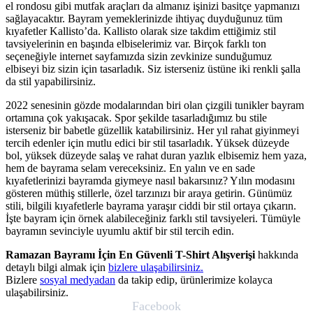
el rondosu gibi mutfak araçları da almanız işinizi basitçe yapmanızı
sağlayacaktır. Bayram yemeklerinizde ihtiyaç duyduğunuz tüm
kıyafetler Kallisto’da. Kallisto olarak size takdim ettiğimiz stil
tavsiyelerinin en başında elbiselerimiz var. Birçok farklı ton
seçeneğiyle internet sayfamızda sizin zevkinize sunduğumuz
elbiseyi biz sizin için tasarladık. Siz isterseniz üstüne iki renkli şalla
da stil yapabilirsiniz.
2022 senesinin gözde modalarından biri olan çizgili tunikler bayram
ortamına çok yakışacak. Spor şekilde tasarladığımız bu stile
isterseniz bir babetle güzellik katabilirsiniz. Her yıl rahat giyinmeyi
tercih edenler için mutlu edici bir stil tasarladık. Yüksek düzeyde
bol, yüksek düzeyde salaş ve rahat duran yazlık elbisemiz hem yaza,
hem de bayrama selam vereceksiniz. En yalın ve en sade
kıyafetlerinizi bayramda giymeye nasıl bakarsınız? Yılın modasını
gösteren müthiş stillerle, özel tarzınızı bir araya getirin. Günümüz
stili, bilgili kıyafetlerle bayrama yaraşır ciddi bir stil ortaya çıkarın.
İşte bayram için örnek alabileceğiniz farklı stil tavsiyeleri. Tümüyle
bayramın sevinciyle uyumlu aktif bir stil tercih edin.
Ramazan Bayramı İçin En Güvenli T-Shirt Alışverişi
hakkında
detaylı bilgi almak için
bizlere ulaşabilirsiniz.
Bizlere
sosyal medyadan
da takip edip, ürünlerimize kolayca
ulaşabilirsiniz.
Facebook