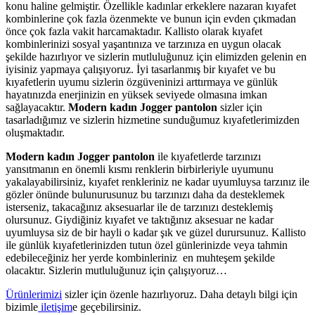
konu haline gelmiştir. Özellikle kadınlar erkeklere nazaran kıyafet
kombinlerine çok fazla özenmekte ve bunun için evden çıkmadan
önce çok fazla vakit harcamaktadır. Kallisto olarak kıyafet
kombinlerinizi sosyal yaşantınıza ve tarzınıza en uygun olacak
şekilde hazırlıyor ve sizlerin mutluluğunuz için elimizden gelenin en
iyisiniz yapmaya çalışıyoruz. İyi tasarlanmış bir kıyafet ve bu
kıyafetlerin uyumu sizlerin özgüveninizi arttırmaya ve günlük
hayatınızda enerjinizin en yüksek seviyede olmasına imkan
sağlayacaktır.
Modern kadın Jogger pantolon
sizler için
tasarladığımız ve sizlerin hizmetine sunduğumuz kıyafetlerimizden
oluşmaktadır.
Modern kadın Jogger pantolon
ile kıyafetlerde tarzınızı
yansıtmanın en önemli kısmı renklerin birbirleriyle uyumunu
yakalayabilirsiniz, kıyafet renkleriniz ne kadar uyumluysa tarzınız ile
gözler önünde bulunurusunuz bu tarzınızı daha da desteklemek
isterseniz, takacağınız aksesuarlar ile de tarzınızı desteklemiş
olursunuz. Giydiğiniz kıyafet ve taktığınız aksesuar ne kadar
uyumluysa siz de bir hayli o kadar şık ve güzel durursunuz. Kallisto
ile günlük kıyafetlerinizden tutun özel günlerinizde veya tahmin
edebileceğiniz her yerde kombinleriniz en muhteşem şekilde
olacaktır. Sizlerin mutluluğunuz için çalışıyoruz…
Ürünlerimizi
sizler için özenle hazırlıyoruz. Daha detaylı bilgi için
bizimle
iletişim
e geçebilirsiniz.