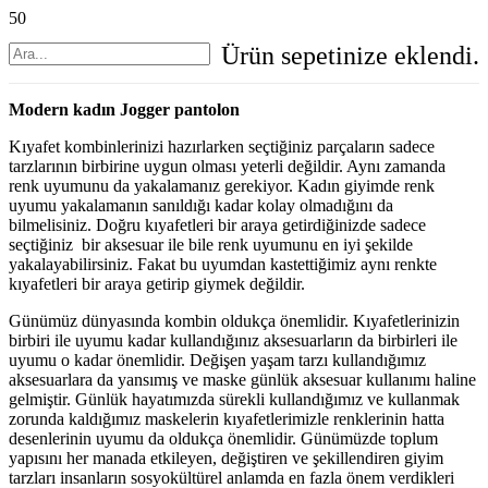
Ürün
sepetinize eklendi.
Modern kadın Jogger pantolon
Kıyafet kombinlerinizi hazırlarken seçtiğiniz parçaların sadece
tarzlarının birbirine uygun olması yeterli değildir. Aynı zamanda
renk uyumunu da yakalamanız gerekiyor. Kadın giyimde renk
uyumu yakalamanın sanıldığı kadar kolay olmadığını da
bilmelisiniz. Doğru kıyafetleri bir araya getirdiğinizde sadece
seçtiğiniz bir aksesuar ile bile renk uyumunu en iyi şekilde
yakalayabilirsiniz. Fakat bu uyumdan kastettiğimiz aynı renkte
kıyafetleri bir araya getirip giymek değildir.
Günümüz dünyasında kombin oldukça önemlidir. Kıyafetlerinizin
birbiri ile uyumu kadar kullandığınız aksesuarların da birbirleri ile
uyumu o kadar önemlidir. Değişen yaşam tarzı kullandığımız
aksesuarlara da yansımış ve maske günlük aksesuar kullanımı haline
gelmiştir. Günlük hayatımızda sürekli kullandığımız ve kullanmak
zorunda kaldığımız maskelerin kıyafetlerimizle renklerinin hatta
desenlerinin uyumu da oldukça önemlidir. Günümüzde toplum
yapısını her manada etkileyen, değiştiren ve şekillendiren giyim
tarzları insanların sosyokültürel anlamda en fazla önem verdikleri