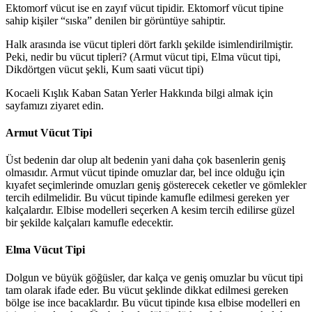
Ektomorf vücut ise en zayıf vücut tipidir. Ektomorf vücut tipine
sahip kişiler “sıska” denilen bir görüntüye sahiptir.
Halk arasında ise vücut tipleri dört farklı şekilde isimlendirilmiştir.
Peki, nedir bu vücut tipleri? (Armut vücut tipi, Elma vücut tipi,
Dikdörtgen vücut şekli, Kum saati vücut tipi)
Kocaeli Kışlık Kaban Satan Yerler Hakkında bilgi almak için
sayfamızı ziyaret edin.
​Armut Vücut Tipi
Üst bedenin dar olup alt bedenin yani daha çok basenlerin geniş
olmasıdır. Armut vücut tipinde omuzlar dar, bel ince olduğu için
kıyafet seçimlerinde omuzları geniş gösterecek ceketler ve gömlekler
tercih edilmelidir. Bu vücut tipinde kamufle edilmesi gereken yer
kalçalardır. Elbise modelleri seçerken A kesim tercih edilirse güzel
bir şekilde kalçaları kamufle edecektir.
​Elma Vücut Tipi
Dolgun ve büyük göğüsler, dar kalça ve geniş omuzlar bu vücut tipi
tam olarak ifade eder. Bu vücut şeklinde dikkat edilmesi gereken
bölge ise ince bacaklardır. Bu vücut tipinde
kısa elbise modelleri en