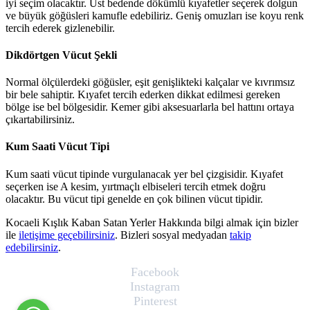
iyi seçim olacaktır. Üst bedende dökümlü kıyafetler seçerek dolgun
ve büyük göğüsleri kamufle edebiliriz. Geniş omuzları ise koyu renk
tercih ederek gizlenebilir.
​Dikdörtgen Vücut Şekli
Normal ölçülerdeki göğüsler, eşit genişlikteki kalçalar ve kıvrımsız
bir bele sahiptir. Kıyafet tercih ederken dikkat edilmesi gereken
bölge ise bel bölgesidir. Kemer gibi aksesuarlarla bel hattını ortaya
çıkartabilirsiniz.
​Kum Saati Vücut Tipi
Kum saati vücut tipinde vurgulanacak yer bel çizgisidir. Kıyafet
seçerken ise A kesim, yırtmaçlı elbiseleri
tercih etmek doğru
olacaktır. Bu vücut tipi genelde en çok bilinen vücut tipidir.
Kocaeli Kışlık Kaban Satan Yerler Hakkında bilgi almak için bizler
ile
iletişime geçebilirsiniz
. Bizleri sosyal medyadan
takip
edebilirsiniz
.
Facebook
Instagram
Pinterest