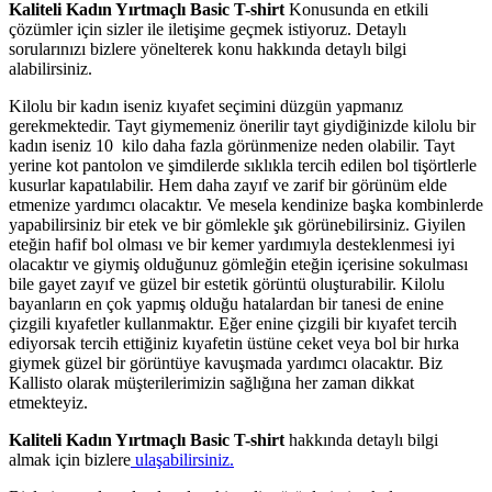
Kaliteli Kadın Yırtmaçlı Basic T-shirt
Konusunda en etkili
çözümler için sizler ile iletişime geçmek istiyoruz. Detaylı
sorularınızı bizlere yönelterek konu hakkında detaylı bilgi
alabilirsiniz.
Kilolu bir kadın iseniz kıyafet seçimini düzgün yapmanız
gerekmektedir. Tayt giymemeniz önerilir tayt giydiğinizde kilolu bir
kadın iseniz 10 kilo daha fazla görünmenize neden olabilir. Tayt
yerine kot pantolon ve şimdilerde sıklıkla tercih edilen bol tişörtlerle
kusurlar kapatılabilir. Hem daha zayıf ve zarif bir görünüm elde
etmenize yardımcı olacaktır. Ve mesela kendinize başka kombinlerde
yapabilirsiniz bir etek ve bir gömlekle şık görünebilirsiniz. Giyilen
eteğin hafif bol olması ve bir kemer yardımıyla desteklenmesi iyi
olacaktır ve giymiş olduğunuz gömleğin eteğin içerisine sokulması
bile gayet zayıf ve güzel bir estetik görüntü oluşturabilir. Kilolu
bayanların en çok yapmış olduğu hatalardan bir tanesi de enine
çizgili kıyafetler kullanmaktır. Eğer enine çizgili bir kıyafet tercih
ediyorsak tercih ettiğiniz kıyafetin üstüne ceket veya bol bir hırka
giymek güzel bir görüntüye kavuşmada yardımcı olacaktır. Biz
Kallisto olarak müşterilerimizin sağlığına her zaman dikkat
etmekteyiz.
Kaliteli Kadın Yırtmaçlı Basic T-shirt
hakkında detaylı bilgi
almak için bizlere
ulaşabilirsiniz.