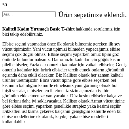
Ürün
sepetinize eklendi.
Kaliteli Kadın Yırtmaçlı Basic T-shirt
hakkında sorularınız için
bizi takip edebilirsiniz.
Elbise seçimi yapmadan önce ilk olarak bilmemiz gereken ilk şey
vücut tipimizdir. Yani vücut tipimizi bilmeden yapacağımız elbise
seçimi çok doğru olmaz. Elbise seçimi yaparken omuz tipini göz
önünde bulundurmalısınız. Dar omuzlu kadınlar için göğüs kısmı
pileli elbiseler, Fazla dar omuzlu kadınlar için vatkalı elbiseler, Geniş
omuzlu kadınlar için fırfırlı elbiseler tercih etmek onların görünümü
açısında daha etkili olacaktır. Biz Kallisto olarak her zaman kaliteli
ürünler üretmişizdir. Elma vücut tipine göre elbise seçerken bel
kısmının kalınlığını kamufle etmelisiniz yani görünüş olarak bol
inişli ve salaş elbiseler tercih etmeniz sizin açınızdan iyi bir
görünüm elde etmenize yarayacaktır. Düz kesim elbiseler kalça ve
bel farkını daha iyi saklayacaktır. Kallisto olarak Armut vücut tipine
göre elbise seçimi yaparken genellikle straplez yaka kesimi seçilir.
Dikkatleri üst kısma çekerek kalçanın genişliğini kamufle eden bu
elbise modellerine ek olarak, kayıkçı yaka elbise modelleri
kullanılabilir.