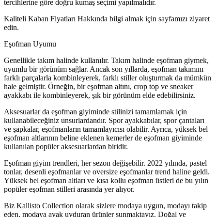
tercihlerine göre doğru kumaş seçimi yapılmalıdır.
Kaliteli Kaban Fiyatları Hakkında bilgi almak için sayfamızı ziyaret
edin.
Eşofman Uyumu
Genellikle takım halinde kullanılır. Takım halinde eşofman giymek,
uyumlu bir görünüm sağlar. Ancak son yıllarda, eşofman takımını
farklı parçalarla kombinleyerek, farklı stiller oluşturmak da mümkün
hale gelmiştir. Örneğin, bir eşofman altını, crop top ve sneaker
ayakkabı ile kombinleyerek, şık bir görünüm elde edebilirsiniz.
Aksesuarlar da eşofman giyiminde stilinizi tamamlamak için
kullanabileceğiniz unsurlardandır. Spor ayakkabılar, spor çantaları
ve şapkalar, eşofmanların tamamlayıcısı olabilir. Ayrıca, yüksek bel
eşofman altlarının beline eklenen kemerler de eşofman giyiminde
kullanılan popüler aksesuarlardan biridir.
Eşofman giyim trendleri, her sezon değişebilir. 2022 yılında, pastel
tonlar, desenli eşofmanlar ve oversize eşofmanlar trend haline geldi.
Yüksek bel eşofman altları ve kısa kollu eşofman üstleri de bu yılın
popüler eşofman stilleri arasında yer alıyor.
Biz Kallisto Collection
olarak sizlere modaya uygun, modayı takip
eden, modaya ayak uyduran ürünler sunmaktayız. Doğal ve