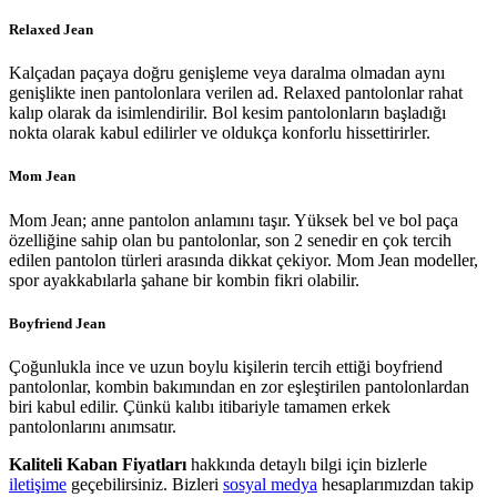
Relaxed Jean
Kalçadan paçaya doğru genişleme veya daralma olmadan aynı
genişlikte inen pantolonlara verilen ad. Relaxed pantolonlar rahat
kalıp olarak da isimlendirilir. Bol kesim pantolonların başladığı
nokta olarak kabul edilirler ve oldukça konforlu hissettirirler.
Mom Jean
Mom Jean; anne pantolon anlamını taşır. Yüksek bel ve bol paça
özelliğine sahip olan bu pantolonlar, son 2 senedir en çok tercih
edilen pantolon türleri arasında dikkat çekiyor. Mom Jean modeller,
spor ayakkabılarla şahane bir kombin fikri olabilir.
Boyfriend Jean
Çoğunlukla ince ve uzun boylu kişilerin tercih ettiği boyfriend
pantolonlar, kombin bakımından en zor eşleştirilen pantolonlardan
biri kabul edilir. Çünkü kalıbı itibariyle tamamen erkek
pantolonlarını anımsatır.
Kaliteli Kaban Fiyatları
hakkında detaylı bilgi için bizlerle
iletişime
geçebilirsiniz. Bizleri
sosyal medya
hesaplarımızdan takip