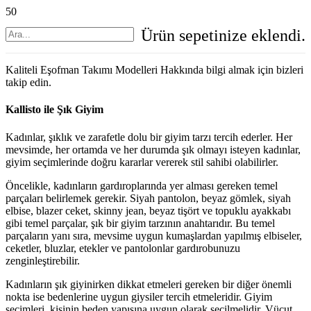
Ürün
sepetinize eklendi.
Kaliteli Eşofman Takımı Modelleri Hakkında bilgi almak için bizleri
takip edin.
Kallisto ile Şık Giyim
Kadınlar, şıklık ve zarafetle dolu bir giyim tarzı tercih ederler. Her
mevsimde, her ortamda ve her durumda şık olmayı isteyen kadınlar,
giyim seçimlerinde doğru kararlar vererek stil sahibi olabilirler.
Öncelikle, kadınların gardıroplarında yer alması gereken temel
parçaları belirlemek gerekir. Siyah pantolon, beyaz gömlek, siyah
elbise, blazer ceket, skinny jean, beyaz tişört ve topuklu ayakkabı
gibi temel parçalar, şık bir giyim tarzının anahtarıdır. Bu temel
parçaların yanı sıra, mevsime uygun kumaşlardan yapılmış elbiseler,
ceketler, bluzlar, etekler ve pantolonlar gardırobunuzu
zenginleştirebilir.
Kadınların şık giyinirken dikkat etmeleri gereken bir diğer önemli
nokta ise bedenlerine uygun giysiler tercih etmeleridir. Giyim
seçimleri, kişinin beden yapısına uygun olarak seçilmelidir. Vücut