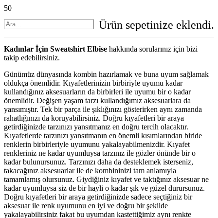
Ürün
sepetinize eklendi.
Kadınlar İçin Sweatshirt Elbise
hakkında sorularınız için bizi
takip edebilirsiniz.
Günümüz dünyasında kombin hazırlamak ve buna uyum sağlamak
oldukça önemlidir. Kıyafetlerinizin birbiriyle uyumu kadar
kullandığınız aksesuarların da birbirleri ile uyumu bir o kadar
önemlidir. Değişen yaşam tarzı kullandığımız aksesuarlara da
yansımıştır. Tek bir parça ile şıklığınızı gösterirken aynı zamanda
rahatlığınızı da koruyabilirsiniz. Doğru kıyafetleri bir araya
getirdiğinizde tarzınızı yansıtmanız en doğru tercih olacaktır.
Kıyafetlerde tarzınızı yansıtmanın en önemli kısımlarından biride
renklerin birbirleriyle uyumunu yakalayabilmenizdir. Kıyafet
renkleriniz ne kadar uyumluysa tarzınız ile gözler önünde bir o
kadar bulunursunuz. Tarzınızı daha da desteklemek isterseniz,
takacağınız aksesuarlar ile de kombininizi tam anlamıyla
tamamlamış olursunuz. Giydiğiniz kıyafet ve taktığınız aksesuar ne
kadar uyumluysa siz de bir hayli o kadar şık ve güzel durursunuz.
Doğru kıyafetleri bir araya getirdiğinizde sadece seçtiğiniz bir
aksesuar ile renk uyumunu en iyi ve doğru bir şekilde
yakalayabilirsiniz fakat bu uyumdan kastettiğimiz aynı renkte