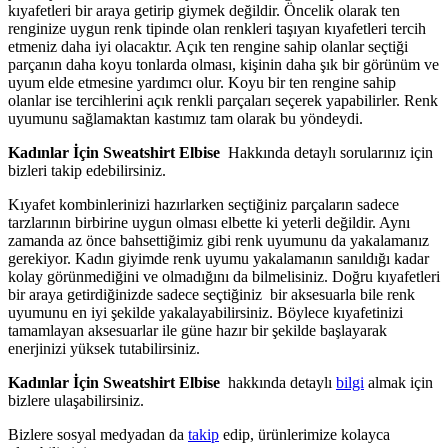
kıyafetleri bir araya getirip giymek değildir. Öncelik olarak ten
renginize uygun renk tipinde olan renkleri taşıyan kıyafetleri tercih
etmeniz daha iyi olacaktır. Açık ten rengine sahip olanlar seçtiği
parçanın daha koyu tonlarda olması, kişinin daha şık bir görünüm ve
uyum elde etmesine yardımcı olur. Koyu bir ten rengine sahip
olanlar ise tercihlerini açık renkli parçaları seçerek yapabilirler. Renk
uyumunu sağlamaktan kastımız tam olarak bu yöndeydi.
Kadınlar İçin Sweatshirt Elbise
Hakkında detaylı sorularınız için
bizleri takip edebilirsiniz.
Kıyafet kombinlerinizi hazırlarken seçtiğiniz parçaların sadece
tarzlarının birbirine uygun olması elbette ki yeterli değildir. Aynı
zamanda az önce bahsettiğimiz gibi renk uyumunu da yakalamanız
gerekiyor. Kadın giyimde renk uyumu yakalamanın sanıldığı kadar
kolay görünmediğini ve olmadığını da bilmelisiniz. Doğru kıyafetleri
bir araya getirdiğinizde sadece seçtiğiniz bir aksesuarla bile renk
uyumunu en iyi şekilde yakalayabilirsiniz. Böylece kıyafetinizi
tamamlayan aksesuarlar ile güne hazır bir şekilde başlayarak
enerjinizi yüksek tutabilirsiniz.
Kadınlar İçin Sweatshirt Elbise
hakkında detaylı
bilgi
almak için
bizlere ulaşabilirsiniz.
Bizlere sosyal medyadan da
takip
edip, ürünlerimize kolayca