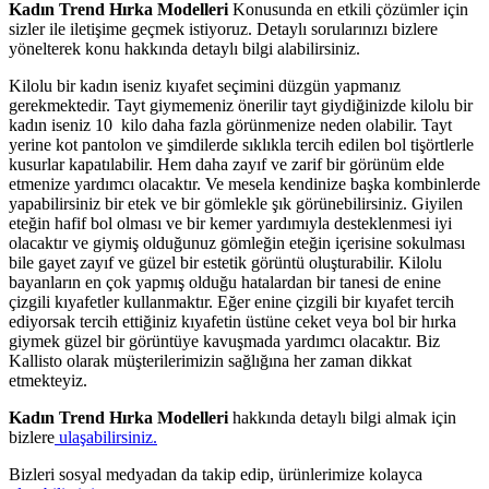
Kadın Trend Hırka Modelleri
Konusunda en etkili çözümler için
sizler ile iletişime geçmek istiyoruz. Detaylı sorularınızı bizlere
yönelterek konu hakkında detaylı bilgi alabilirsiniz.
Kilolu bir kadın iseniz kıyafet seçimini düzgün yapmanız
gerekmektedir. Tayt giymemeniz önerilir tayt giydiğinizde kilolu bir
kadın iseniz 10 kilo daha fazla görünmenize neden olabilir. Tayt
yerine kot pantolon ve şimdilerde sıklıkla tercih edilen bol tişörtlerle
kusurlar kapatılabilir. Hem daha zayıf ve zarif bir görünüm elde
etmenize yardımcı olacaktır. Ve mesela kendinize başka kombinlerde
yapabilirsiniz bir etek ve bir gömlekle şık görünebilirsiniz. Giyilen
eteğin hafif bol olması ve bir kemer yardımıyla desteklenmesi iyi
olacaktır ve giymiş olduğunuz gömleğin eteğin içerisine sokulması
bile gayet zayıf ve güzel bir estetik görüntü oluşturabilir. Kilolu
bayanların en çok yapmış olduğu hatalardan bir tanesi de enine
çizgili kıyafetler kullanmaktır. Eğer enine çizgili bir kıyafet tercih
ediyorsak tercih ettiğiniz kıyafetin üstüne ceket veya bol bir hırka
giymek güzel bir görüntüye kavuşmada yardımcı olacaktır. Biz
Kallisto olarak müşterilerimizin sağlığına her zaman dikkat
etmekteyiz.
Kadın Trend Hırka Modelleri
hakkında detaylı bilgi almak için
bizlere
ulaşabilirsiniz.
Bizleri sosyal medyadan da takip edip, ürünlerimize kolayca