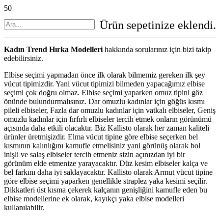
Ürün
sepetinize eklendi.
Kadın Trend Hırka Modelleri
hakkında sorularınız için bizi takip
edebilirsiniz.
Elbise seçimi yapmadan önce ilk olarak bilmemiz gereken ilk şey
vücut tipimizdir. Yani vücut tipimizi bilmeden yapacağımız elbise
seçimi çok doğru olmaz. Elbise seçimi yaparken omuz tipini göz
önünde bulundurmalısınız. Dar omuzlu kadınlar için göğüs kısmı
pileli elbiseler, Fazla dar omuzlu kadınlar için vatkalı elbiseler, Geniş
omuzlu kadınlar için fırfırlı elbiseler tercih etmek onların görünümü
açısında daha etkili olacaktır. Biz Kallisto olarak her zaman kaliteli
ürünler üretmişizdir. Elma vücut tipine göre elbise seçerken bel
kısmının kalınlığını kamufle etmelisiniz yani görünüş olarak bol
inişli ve salaş elbiseler tercih etmeniz sizin açınızdan iyi bir
görünüm elde etmenize yarayacaktır. Düz kesim elbiseler kalça ve
bel farkını daha iyi saklayacaktır. Kallisto olarak Armut vücut tipine
göre elbise seçimi yaparken genellikle straplez yaka kesimi seçilir.
Dikkatleri üst kısma çekerek kalçanın genişliğini kamufle eden bu
elbise modellerine ek olarak, kayıkçı yaka elbise modelleri
kullanılabilir.