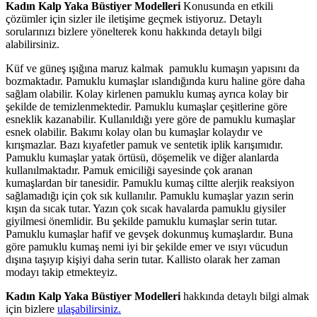
Kadın Kalp Yaka Büstiyer Modelleri
Konusunda en etkili
çözümler için sizler ile iletişime geçmek istiyoruz. Detaylı
sorularınızı bizlere yönelterek konu hakkında detaylı bilgi
alabilirsiniz.
Küf ve güneş ışığına maruz kalmak pamuklu kumaşın yapısını da
bozmaktadır. Pamuklu kumaşlar ıslandığında kuru haline göre daha
sağlam olabilir. Kolay kirlenen pamuklu kumaş ayrıca kolay bir
şekilde de temizlenmektedir. Pamuklu kumaşlar çeşitlerine göre
esneklik kazanabilir. Kullanıldığı yere göre de pamuklu kumaşlar
esnek olabilir. Bakımı kolay olan bu kumaşlar kolaydır ve
kırışmazlar. Bazı kıyafetler pamuk ve sentetik iplik karışımıdır.
Pamuklu kumaşlar yatak örtüsü, döşemelik ve diğer alanlarda
kullanılmaktadır. Pamuk emiciliği sayesinde çok aranan
kumaşlardan bir tanesidir. Pamuklu kumaş ciltte alerjik reaksiyon
sağlamadığı için çok sık kullanılır. Pamuklu kumaşlar yazın serin
kışın da sıcak tutar. Yazın çok sıcak havalarda pamuklu giysiler
giyilmesi önemlidir. Bu şekilde pamuklu kumaşlar serin tutar.
Pamuklu kumaşlar hafif ve gevşek dokunmuş kumaşlardır. Buna
göre pamuklu kumaş nemi iyi bir şekilde emer ve ısıyı vücudun
dışına taşıyıp kişiyi daha serin tutar. Kallisto olarak her zaman
modayı takip etmekteyiz.
Kadın Kalp Yaka Büstiyer Modelleri
hakkında detaylı bilgi almak
için bizlere
ulaşabilirsiniz.