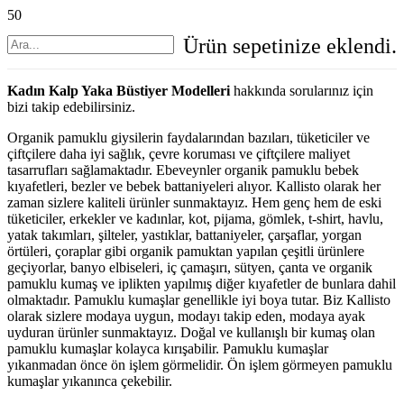
Ürün
sepetinize eklendi.
Kadın Kalp Yaka Büstiyer Modelleri
hakkında sorularınız için
bizi takip edebilirsiniz.
Organik pamuklu giysilerin faydalarından bazıları, tüketiciler ve
çiftçilere daha iyi sağlık, çevre koruması ve çiftçilere maliyet
tasarrufları sağlamaktadır. Ebeveynler organik pamuklu bebek
kıyafetleri, bezler ve bebek battaniyeleri alıyor. Kallisto olarak her
zaman sizlere kaliteli ürünler sunmaktayız. Hem genç hem de eski
tüketiciler, erkekler ve kadınlar, kot, pijama, gömlek, t-shirt, havlu,
yatak takımları, şilteler, yastıklar, battaniyeler, çarşaflar, yorgan
örtüleri, çoraplar gibi organik pamuktan yapılan çeşitli ürünlere
geçiyorlar, banyo elbiseleri, iç çamaşırı, sütyen, çanta ve organik
pamuklu kumaş ve iplikten yapılmış diğer kıyafetler de bunlara dahil
olmaktadır. Pamuklu kumaşlar genellikle iyi boya tutar. Biz Kallisto
olarak sizlere modaya uygun, modayı takip eden, modaya ayak
uyduran ürünler sunmaktayız. Doğal ve kullanışlı bir kumaş olan
pamuklu kumaşlar kolayca kırışabilir. Pamuklu kumaşlar
yıkanmadan önce ön işlem görmelidir. Ön işlem görmeyen pamuklu
kumaşlar yıkanınca çekebilir.