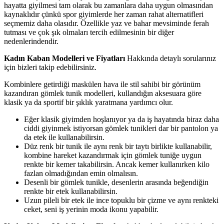
hayatta giyilmesi tam olarak bu zamanlara daha uygun olmasından
kaynaklıdır çünkü spor giyimlerde her zaman rahat alternatifleri
seçmemiz daha olasıdır. Özellikle yaz ve bahar mevsiminde ferah
tutması ve çok şık olmaları tercih edilmesinin bir diğer
nedenlerindendir.
Kadın Kaban Modelleri ve Fiyatları
Hakkında detaylı sorularınız
için bizleri takip edebilirsiniz.
Kombinlere getirdiği maskülen hava ile stil sahibi bir görünüm
kazandıran gömlek tunik modelleri, kullandığın aksesuara göre
klasik ya da sportif bir şıklık yaratmana yardımcı olur.
Eğer klasik giyimden hoşlanıyor ya da iş hayatında biraz daha
ciddi giyinmek istiyorsan gömlek tunikleri dar bir pantolon ya
da etek ile kullanabilirsin.
Düz renk bir tunik ile aynı renk bir taytı birlikte kullanabilir,
kombine hareket kazandırmak için gömlek tuniğe uygun
renkte bir kemer takabilirsin. Ancak kemer kullanırken kilo
fazlan olmadığından emin olmalısın.
Desenli bir gömlek tunikle, desenlerin arasında beğendiğin
renkte bir etek kullanabilirsin.
Uzun pileli bir etek ile ince topuklu bir çizme ve aynı renkteki
ceket, seni iş yerinin moda ikonu yapabilir.