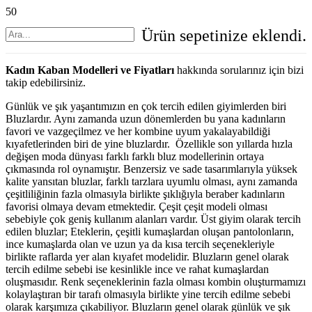
Ürün
sepetinize eklendi.
Kadın Kaban Modelleri ve Fiyatları
hakkında sorularınız için bizi
takip edebilirsiniz.
Günlük ve şık yaşantımızın en çok tercih edilen giyimlerden biri
Bluzlardır. Aynı zamanda uzun dönemlerden bu yana kadınların
favori ve vazgeçilmez ve her kombine uyum yakalayabildiği
kıyafetlerinden biri de yine bluzlardır. Özellikle son yıllarda hızla
değişen moda dünyası farklı farklı bluz modellerinin ortaya
çıkmasında rol oynamıştır. Benzersiz ve sade tasarımlarıyla yüksek
kalite yansıtan bluzlar, farklı tarzlara uyumlu olması, aynı zamanda
çeşitliliğinin fazla olmasıyla birlikte şıklığıyla beraber kadınların
favorisi olmaya devam etmektedir. Çeşit çeşit modeli olması
sebebiyle çok geniş kullanım alanları vardır. Üst giyim olarak tercih
edilen bluzlar; Eteklerin, çeşitli kumaşlardan oluşan pantolonların,
ince kumaşlarda olan ve uzun ya da kısa tercih seçenekleriyle
birlikte raflarda yer alan kıyafet modelidir. Bluzların genel olarak
tercih edilme sebebi ise kesinlikle ince ve rahat kumaşlardan
oluşmasıdır. Renk seçeneklerinin fazla olması kombin oluşturmamızı
kolaylaştıran bir tarafı olmasıyla birlikte yine tercih edilme sebebi
olarak karşımıza çıkabiliyor. Bluzların genel olarak günlük ve şık