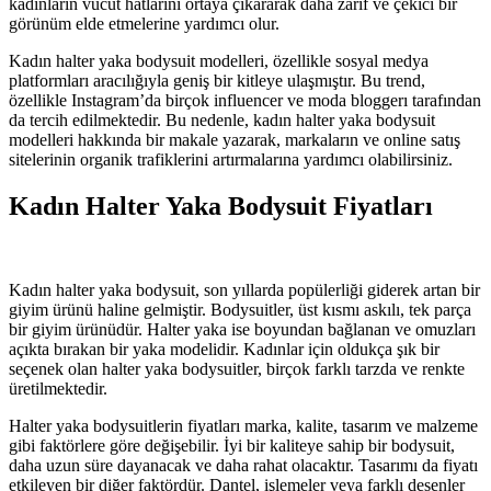
kadınların vücut hatlarını ortaya çıkararak daha zarif ve çekici bir
görünüm elde etmelerine yardımcı olur.
Kadın halter yaka bodysuit modelleri, özellikle sosyal medya
platformları aracılığıyla geniş bir kitleye ulaşmıştır. Bu trend,
özellikle Instagram’da birçok influencer ve moda bloggerı tarafından
da tercih edilmektedir. Bu nedenle, kadın halter yaka bodysuit
modelleri hakkında bir makale yazarak, markaların ve online satış
sitelerinin organik trafiklerini artırmalarına yardımcı olabilirsiniz.
Kadın Halter Yaka Bodysuit Fiyatları
Kadın halter yaka bodysuit, son yıllarda popülerliği giderek artan bir
giyim ürünü haline gelmiştir. Bodysuitler, üst kısmı askılı, tek parça
bir giyim ürünüdür. Halter yaka ise boyundan bağlanan ve omuzları
açıkta bırakan bir yaka modelidir. Kadınlar için oldukça şık bir
seçenek olan halter yaka bodysuitler, birçok farklı tarzda ve renkte
üretilmektedir.
Halter yaka bodysuitlerin fiyatları marka, kalite, tasarım ve malzeme
gibi faktörlere göre değişebilir. İyi bir kaliteye sahip bir bodysuit,
daha uzun süre dayanacak ve daha rahat olacaktır. Tasarımı da fiyatı
etkileyen bir diğer faktördür. Dantel, işlemeler veya farklı desenler