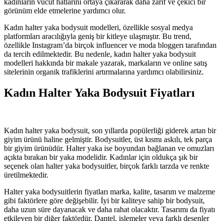
kadınların vücut hatlarını ortaya çıkararak daha zarif ve çekici bir
görünüm elde etmelerine yardımcı olur.
Kadın halter yaka bodysuit modelleri, özellikle sosyal medya
platformları aracılığıyla geniş bir kitleye ulaşmıştır. Bu trend,
özellikle Instagram’da birçok influencer ve moda bloggerı tarafından
da tercih edilmektedir. Bu nedenle, kadın halter yaka bodysuit
modelleri hakkında bir makale yazarak, markaların ve online satış
sitelerinin organik trafiklerini artırmalarına yardımcı olabilirsiniz.
Kadın Halter Yaka Bodysuit Fiyatları
Kadın halter yaka bodysuit, son yıllarda popülerliği giderek artan bir
giyim ürünü haline gelmiştir. Bodysuitler, üst kısmı askılı, tek parça
bir giyim ürünüdür. Halter yaka ise boyundan bağlanan ve omuzları
açıkta bırakan bir yaka modelidir. Kadınlar için oldukça şık bir
seçenek olan halter yaka bodysuitler, birçok farklı tarzda ve renkte
üretilmektedir.
Halter yaka bodysuitlerin fiyatları marka, kalite, tasarım ve malzeme
gibi faktörlere göre değişebilir. İyi bir kaliteye sahip bir bodysuit,
daha uzun süre dayanacak ve daha rahat olacaktır. Tasarımı da fiyatı
etkileyen bir diğer faktördür. Dantel, işlemeler veya farklı desenler