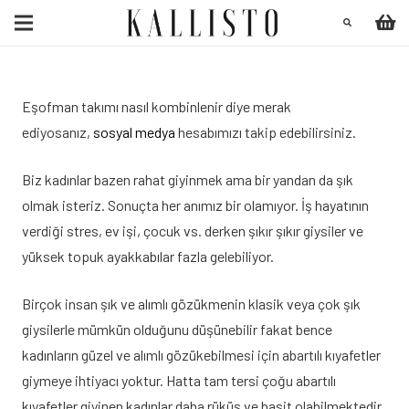
Eşofman takımı nasıl kombinlenir diye merak
ediyosanız,
sosyal medya
hesabımızı takip edebilirsiniz.
Biz kadınlar bazen rahat giyinmek ama bir yandan da şık
olmak isteriz. Sonuçta her anımız bir olamıyor. İş hayatının
verdiği stres, ev işi, çocuk vs. derken şıkır şıkır giysiler ve
yüksek topuk ayakkabılar fazla gelebiliyor.
Birçok insan şık ve alımlı gözükmenin klasik veya çok şık
giysilerle mümkün olduğunu düşünebilir fakat bence
kadınların güzel ve alımlı gözükebilmesi için abartılı kıyafetler
giymeye ihtiyacı yoktur. Hatta tam tersi çoğu abartılı
kıyafetler giyinen kadınlar daha rüküş ve basit olabilmektedir.