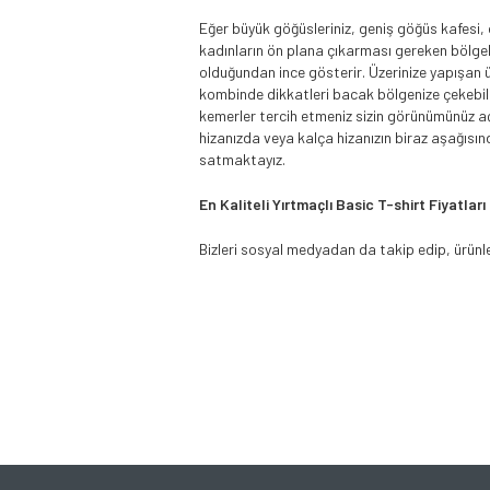
Eğer büyük göğüsleriniz, geniş göğüs kafesi, 
kadınların ön plana çıkarması gereken bölgele
olduğundan ince gösterir. Üzerinize yapışan ü
kombinde dikkatleri bacak bölgenize çekebilirs
kemerler tercih etmeniz sizin görünümünüz aç
hizanızda veya kalça hizanızın biraz aşağıs
satmaktayız.
En Kaliteli Yırtmaçlı Basic T-shirt Fiyatları
Bizleri sosyal medyadan da takip edip, ürün