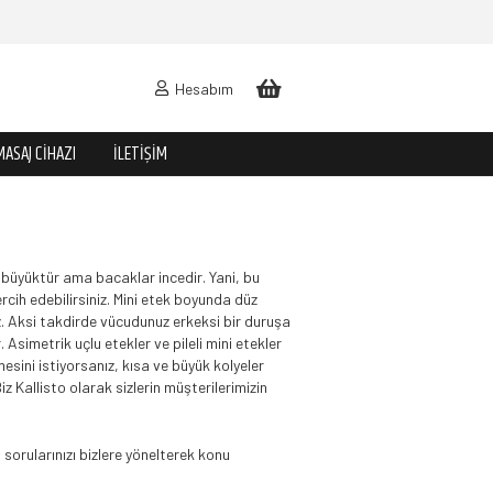
Hesabım
MASAJ CIHAZI
İLETIŞIM
le büyüktür ama bacaklar incedir. Yani, bu
ercih edebilirsiniz. Mini etek boyunda düz
niz. Aksi takdirde vücudunuz erkeksi bir duruşa
Asimetrik uçlu etekler ve pileli mini etekler
ini istiyorsanız, kısa ve büyük kolyeler
iz Kallisto olarak sizlerin müşterilerimizin
 sorularınızı bizlere yönelterek konu