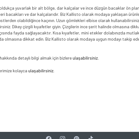
oldukça yuvarlak bir alt bölge, dar kalçalar ve ince düzgün bacaklar ön plan
ri bacakları ve dar kalçalarıdır. Biz Kallisto olarak modaya yaklaşan ürünl
stlerden olabildiğince kaçının. Uzun gömlekleri elbise olarak kullanabilirsin
iniz. Dikey çizgili kıyafetler giyin. Çizgilerin ince şerit halinde olmasına di
ısında fayda sağlayacaktır. Kısa kıyafetler, mini etekler dolabınızda mutla
ında olmasına dikkat edin. Biz Kallisto olarak modaya uygun modayı takip e
hakkında detaylı bilgi almak için bizlere
ulaşabilirsiniz.
lerimize kolayca
ulaşabilirsiniz.