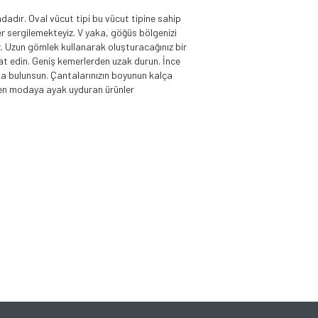
dadır. Oval vücut tipi bu vücut tipine sahip
er sergilemekteyiz. V yaka, göğüs bölgenizi
iz. Uzun gömlek kullanarak oluşturacağınız bir
kkat edin. Geniş kemerlerden uzak durun. İnce
ka bulunsun. Çantalarınızın boyunun kalça
den modaya ayak uyduran ürünler