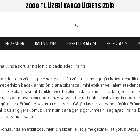
2000 TL ÜZERİ KARGO ÜCRETSİZDİR
EN YENİLER
KADIN GİYİM
TESETTÜR GİYİM
ERKEK GİYİM
hakkında sorularınız için bizi takip edebilirsiniz.
ise dikdörtgen vücut tipine sahipsiniz. Bu vücut tipinde göğüs kafesi genellik
yafetlerinizin bacaklarınızı ön plana çıkaracak mini etekler ve kalem etekler t
rsiniz. Belden sıkmalı tunikler ve elbiseler ile daha kadınsı hatlar çizebilirsi
 uzak durmaya özen gösterin. V yaka üstler sizi daha zayıf ve narin gösterir. 
zel bir görünüme kavuşturabilirsiniz. Göğüs kısmınızın daha büyük görünmes
tkalı bluzlar giyerek omuz kısmınızın daha geniş görünmesini sağlayabilirsiniz. B
z her zaman kalitelidir.
Konusunda en etkili çözümler için sizler ile iletişime geçmek istiyoruz. Detaylı