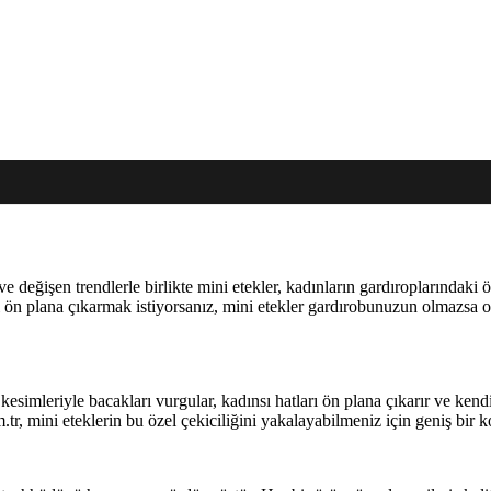
değişen trendlerle birlikte mini etekler, kadınların gardıroplarındaki öne
ı ön plana çıkarmak istiyorsanız, mini etekler gardırobunuzun olmazsa olm
 kesimleriyle bacakları vurgular, kadınsı hatları ön plana çıkarır ve ken
om.tr, mini eteklerin bu özel çekiciliğini yakalayabilmeniz için geniş bir 