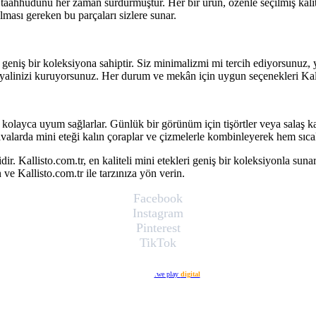
taahhüdünü her zaman sürdürmüştür. Her bir ürün, özenle seçilmiş kalite
alması gereken bu parçaları sizlere sunar.
 geniş bir koleksiyona sahiptir. Siz minimalizmi mi tercih ediyorsunuz, 
 hayalinizi kuruyorsunuz. Her durum ve mekân için uygun seçenekleri Kall
ra kolayca uyum sağlarlar. Günlük bir görünüm için tişörtler veya salaş k
alarda mini eteği kalın çoraplar ve çizmelerle kombinleyerek hem sıcak tu
ir. Kallisto.com.tr, en kaliteli mini etekleri geniş bir koleksiyonla suna
ve Kallisto.com.tr ile tarzınıza yön verin.
Facebook
Instagram
Pinterest
TikTok
Web Tasarım
.we play
digital