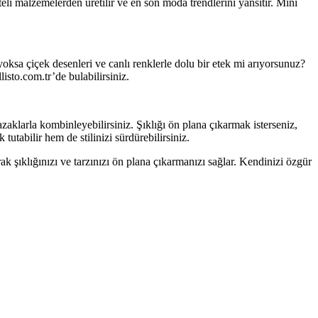
li malzemelerden üretilir ve en son moda trendlerini yansıtır. Mini
yoksa çiçek desenleri ve canlı renklerle dolu bir etek mi arıyorsunuz?
isto.com.tr’de bulabilirsiniz.
azaklarla kombinleyebilirsiniz. Şıklığı ön plana çıkarmak isterseniz,
tabilir hem de stilinizi sürdürebilirsiniz.
rak şıklığınızı ve tarzınızı ön plana çıkarmanızı sağlar. Kendinizi özgür