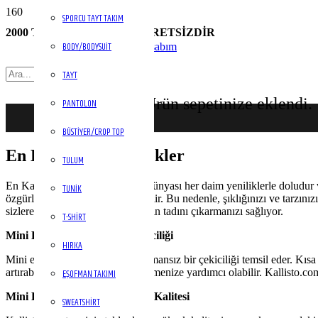
SPORCU TAYT TAKIM
2000 TL ÜZERİ KARGO ÜCRETSİZDİR
BODY/BODYSUIT
Hesabım
TAYT
Ürün
sepetinize eklendi.
PANTOLON
BÜSTIYER/CROP TOP
En Kaliteli Mini Etekler
TULUM
En Kaliteli Mini Etekler, Moda dünyası her daim yeniliklerle doludur ve 
TUNIK
özgürlüğü temsil eden kıyafetlerdir. Bu nedenle, şıklığınızı ve tarzınız
sizlere sunarak bu önemli parçanın tadını çıkarmanızı sağlıyor.
T-SHIRT
Mini Eteklerin Zamansız Çekiciliği
HIRKA
Mini etekler, kadın giyiminde zamansız bir çekiciliği temsil eder. Kısa
artırabilir ve cesur bir tarz sergilemenize yardımcı olabilir. Kallisto.c
EŞOFMAN TAKIMI
Mini Eteklerde Kallisto.com.tr Kalitesi
SWEATSHIRT