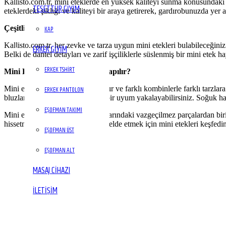
Kallisto.com.tr, mini eteklerde en yüksek kaliteyi sunma konusundaki 
TESETTÜR GİYİM
eteklerdeki şıklığı ve kaliteyi bir araya getirerek, gardırobunuzda yer 
Çeşitlilik ve Tarz
KAP
Kallisto.com.tr, her zevke ve tarza uygun mini etekleri bulabileceğiniz
ERKEK GİYİM
Belki de dantel detayları ve zarif işçiliklerle süslenmiş bir mini etek
ERKEK TSHIRT
Mini Eteklerle Nasıl Kombin Yapılır?
Mini etekler, çok yönlü parçalardır ve farklı kombinlerle farklı tarzla
ERKEK PANTOLON
bluzlar veya gömleklerle harika bir uyum yakalayabilirsiniz. Soğuk hav
EŞOFMAN TAKIMI
Mini etekler, kadınların gardıroplarındaki vazgeçilmez parçalardan birid
hissetmek ve çekici bir görünüm elde etmek için mini etekleri keşfedin 
EŞOFMAN ÜST
EŞOFMAN ALT
MASAJ CIHAZI
İLETIŞIM