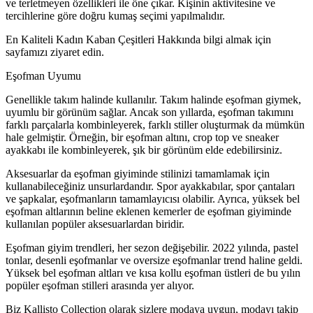
ve terletmeyen özellikleri ile öne çıkar. Kişinin aktivitesine ve
tercihlerine göre doğru kumaş seçimi yapılmalıdır.
En Kaliteli Kadın Kaban Çeşitleri Hakkında bilgi almak için
sayfamızı ziyaret edin.
Eşofman Uyumu
Genellikle takım halinde kullanılır. Takım halinde eşofman giymek,
uyumlu bir görünüm sağlar. Ancak son yıllarda, eşofman takımını
farklı parçalarla kombinleyerek, farklı stiller oluşturmak da mümkün
hale gelmiştir. Örneğin, bir eşofman altını, crop top ve sneaker
ayakkabı ile kombinleyerek, şık bir görünüm elde edebilirsiniz.
Aksesuarlar da eşofman giyiminde stilinizi tamamlamak için
kullanabileceğiniz unsurlardandır. Spor ayakkabılar, spor çantaları
ve şapkalar, eşofmanların tamamlayıcısı olabilir. Ayrıca, yüksek bel
eşofman altlarının beline eklenen kemerler de eşofman giyiminde
kullanılan popüler aksesuarlardan biridir.
Eşofman giyim trendleri, her sezon değişebilir. 2022 yılında, pastel
tonlar, desenli eşofmanlar ve oversize eşofmanlar trend haline geldi.
Yüksek bel eşofman altları ve kısa kollu eşofman üstleri de bu yılın
popüler eşofman stilleri arasında yer alıyor.
Biz Kallisto Collection
olarak sizlere modaya uygun, modayı takip