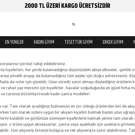
2000 TL ÜZERİ KARGO ÜCRETSİZDİR
EN YENİLER
KADIN GİYİM
TESETTÜR GİYİM
ERKEK GİYİM
orularınız için bizi takip edebilirsiniz.
ş kıyafetleri, her yerde bulamadığınız düşünüzdeki abiye elbiseler, günlük s
erişe yönelik arayıp da bulamadığınız tüm şeyler için doğru adrestesiniz. Al
 fazla da onlar için güzeldir. Uzun süredir satın almayı düşlediğiniz ürünlerin k
 ve rahat yaz mevsimi için kıyafetler, havalar soğuduğunda en güzel hırka 
ve tarzınızı bütünleştirecek kadın çanta modelleri.
 var. Tam olarak aradığınızı bulmanızın en zor olduğu ürünlerden biri de akşa
 derken tam olarak sizlere uygun bir akşam kıyafeti bulmak bazen uzun uğraş
erini bulabilir ve gönlünüze sinmeyen kıyafetlerle kalmak yerine tam olarak arz
 neyse, o ürüne uygun aksesuarlar, çanta veya ayakkabı için uzaklara gitmeni
abilir, tüm alışveriş listenizi kolayca ve tek alışverişte satın alabilirsiniz. Ta