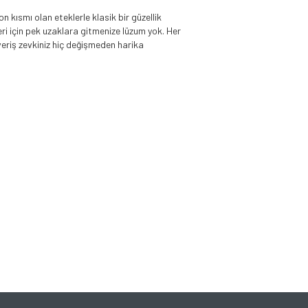
n kısmı olan eteklerle klasik bir güzellik
leri için pek uzaklara gitmenize lüzum yok. Her
veriş zevkiniz hiç değişmeden harika