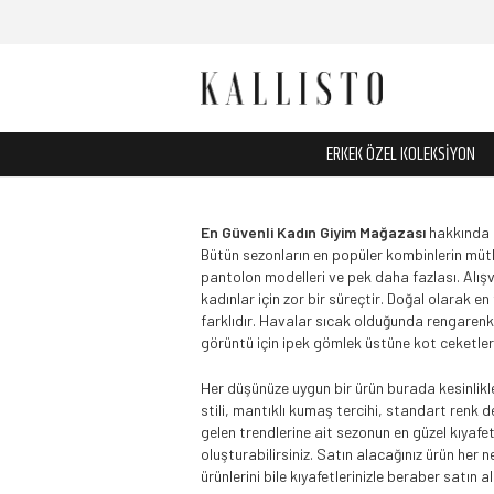
ERKEK ÖZEL KOLEKSİYON
En Güvenli Kadın Giyim Mağazası
hakkında s
Bütün sezonların en popüler kombinlerin müthi
pantolon modelleri ve pek daha fazlası. Alışv
kadınlar için zor bir süreçtir. Doğal olarak en
farklıdır. Havalar sıcak olduğunda rengarenk
görüntü için ipek gömlek üstüne kot ceketler 
Her düşünüze uygun bir ürün burada kesinlikle
stili, mantıklı kumaş tercihi, standart renk
gelen trendlerine ait sezonun en güzel kıyafetl
oluşturabilirsiniz. Satın alacağınız ürün her
ürünlerini bile kıyafetlerinizle beraber satın al