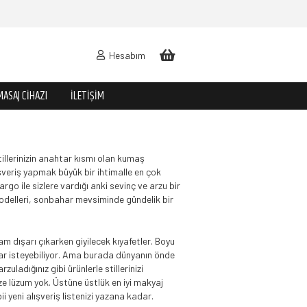
Hesabım
MASAJ CIHAZI
İLETIŞIM
tillerinizin anahtar kısmı olan kumaş
ışveriş yapmak büyük bir ihtimalle en çok
argo ile sizlere vardığı anki sevinç ve arzu bir
modelleri, sonbahar mevsiminde gündelik bir
m dışarı çıkarken giyilecek kıyafetler. Boyu
lar isteyebiliyor. Ama burada dünyanın önde
uladığınız gibi ürünlerle stillerinizi
ze lüzum yok. Üstüne üstlük en iyi makyaj
bii yeni alışveriş listenizi yazana kadar.