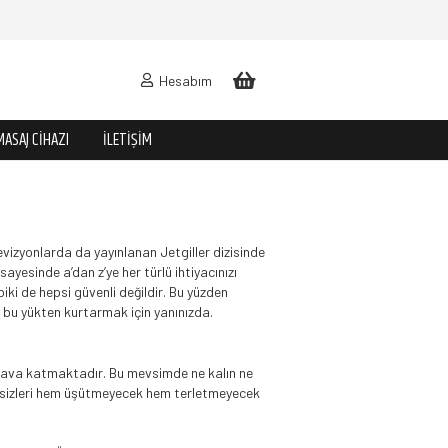
Hesabım
MASAJ CIHAZI
İLETIŞIM
evizyonlarda da yayınlanan Jetgiller dizisinde
ayesinde a’dan z’ye her türlü ihtiyacınızı
biki de hepsi güvenli değildir. Bu yüzden
i bu yükten kurtarmak için yanınızda.
r hava katmaktadır. Bu mevsimde ne kalın ne
nde sizleri hem üşütmeyecek hem terletmeyecek