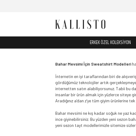
ERKEK ÖZEL KOLEKSİYON
Bahar Mevsimi İçin Sweatshirt Modelleri
ha
İnternetin en iyi taraflarından biri de alışv
gördüğümüz teknolojiler artık gerçekleşmeye ba
internetten satın alabiliyorsunuz. Tabii bu da
insanlar bir ürün almak için yüzlerce siteye 
Aradığınız a’dan z’ye tüm giyim ürünlerine tek 
Bahar mevsimi ne kış kadar soğuk ne yaz kada
ince giyinebilirsiniz. Bu yüzden yeni sezon b
yeni sezon tayt modellerimizle sitemize sizler