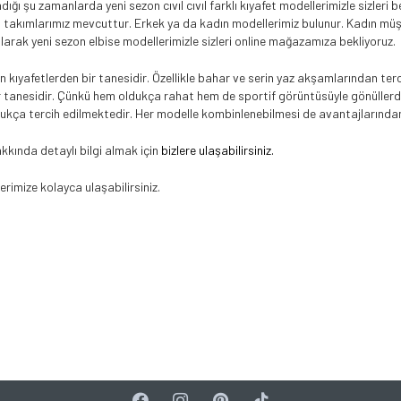
ğı şu zamanlarda yeni sezon cıvıl cıvıl farklı kıyafet modellerimizle sizleri b
takımlarımız mevcuttur. Erkek ya da kadın modellerimiz bulunur. Kadın müşte
olarak yeni sezon elbise modellerimizle sizleri online mağazamıza bekliyoruz.
 kıyafetlerden bir tanesidir. Özellikle bahar ve serin yaz akşamlarından ter
 tanesidir. Çünkü hem oldukça rahat hem de sportif görüntüsüyle gönüllerde t
ukça tercih edilmektedir. Her modelle kombinlenebilmesi de avantajlarından 
kkında detaylı bilgi almak için
bizlere ulaşabilirsiniz.
erimize kolayca ulaşabilirsiniz.