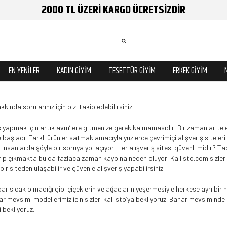
2000 TL ÜZERİ KARGO ÜCRETSİZDİR
EN YENİLER
KADIN GİYİM
TESETTÜR GİYİM
ERKEK GİYİM
kkında sorularınız için bizi takip edebilirsiniz.
eriş yapmak için artık avm’lere gitmenize gerek kalmamasıdır. Bir zamanlar tel
şladı. Farklı ürünler satmak amacıyla yüzlerce çevrimiçi alışveriş siteleri s
 insanlarda şöyle bir soruya yol açıyor. Her alışveriş sitesi güvenli midir? Ta
girip çıkmakta bu da fazlaca zaman kaybına neden oluyor. Kallisto.com sizler
bir siteden ulaşabilir ve güvenle alışveriş yapabilirsiniz.
r sıcak olmadığı gibi çiçeklerin ve ağaçların yeşermesiyle herkese ayrı bi
ahar mevsimi modellerimiz için sizleri kallisto’ya bekliyoruz. Bahar mevsimi
i bekliyoruz.