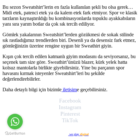
Bu sezon Sweatshirt’lerin en fazla kullanılan şekli bu olsa gerek…
Midi etek, patenci etek ya da kalem etek fark etmiyor. Spor ve klasik
tarzların kaynaştırıldığı bu kombinasyonlarda topuklu ayakkabıların
yanı sıra yarım botlar da çok sık tercih ediliyor.
Gömlek yakalarının Sweatshirt’lerden gözükmesi de sokak stilinde
sık rastladığımız trendlerden biri. Desenli ya da desensiz fark etmez,
gömleğinizin üzerine rengine uygun bir Sweathirt giyin.
Kışın çok tercih edilen katmanlı giyim modasını da seviyorsanız, bu
seçenek tam size göre. Sweathirt’ünüzü blazer, kürk yelek hatta
kolsuz mantolarla birlikte giyebilirsiniz. Yine bu parçanın spor
havasını kırmak isteyenler Sweatshirt’leri bu şekilde
değerlendirebilirler.
Daha detaylı bilgi için bizimle
iletişim
e geçebilirsiniz.
Facebook
Instagram
Pinterest
TikTok
Web Tasarım
.we play
digital