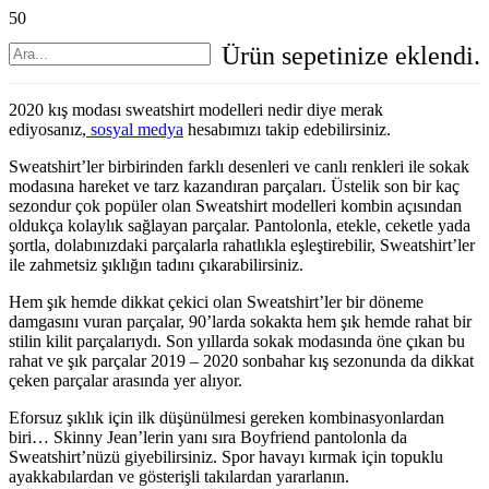
Ürün
sepetinize eklendi.
2020 kış modası sweatshirt modelleri nedir diye merak
ediyosanız,
sosyal medya
hesabımızı takip edebilirsiniz.
Sweatshirt’ler birbirinden farklı desenleri ve canlı renkleri ile sokak
modasına hareket ve tarz kazandıran parçaları. Üstelik son bir kaç
sezondur çok popüler olan Sweatshirt modelleri kombin açısından
oldukça kolaylık sağlayan parçalar. Pantolonla, etekle, ceketle yada
şortla, dolabınızdaki parçalarla rahatlıkla eşleştirebilir, Sweatshirt’ler
ile zahmetsiz şıklığın tadını çıkarabilirsiniz.
Hem şık hemde dikkat çekici olan Sweatshirt’ler bir döneme
damgasını vuran parçalar, 90’larda sokakta hem şık hemde rahat bir
stilin kilit parçalarıydı. Son yıllarda sokak modasında öne çıkan bu
rahat ve şık parçalar 2019 – 2020 sonbahar kış sezonunda da dikkat
çeken parçalar arasında yer alıyor.
Eforsuz şıklık için ilk düşünülmesi gereken kombinasyonlardan
biri… Skinny Jean’lerin yanı sıra Boyfriend pantolonla da
Sweatshirt’nüzü giyebilirsiniz. Spor havayı kırmak için topuklu
ayakkabılardan ve gösterişli takılardan yararlanın.