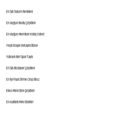
En Şık Tulum Renkleri
En Uygun Body Çeşitleri
En Uygun Momber Kolej Ceket
Yeşil Drape Detaylı Elbise
Yüksek Bel Spor Taytı
En Şık Büstiyer Çeşitleri
En İyi Fiyat Örme Crop Bluz
Ekos Mini Etek Çeşitleri
En Kaliteli Mini Etekler